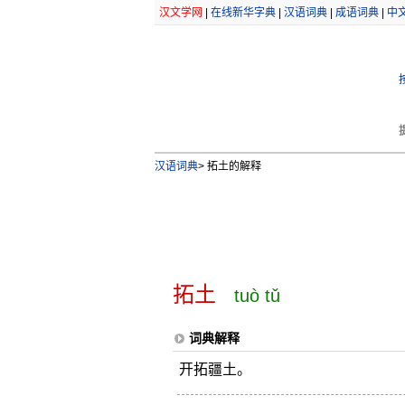
汉文学网
|
在线新华字典
|
汉语词典
|
成语词典
|
中
汉语词典
>
拓土的解释
拓土
tuò tǔ
词典解释
开拓疆土。