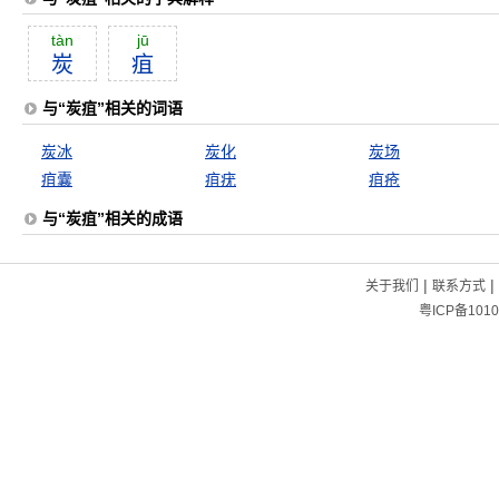
tàn
jū
炭
疽
与“炭疽”相关的词语
炭冰
炭化
炭场
疽囊
疽疣
疽疮
与“炭疽”相关的成语
|
|
关于我们
联系方式
粤ICP备1010