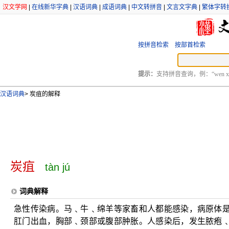
汉文学网
|
在线新华字典
|
汉语词典
|
成语词典
|
中文转拼音
|
文言文字典
|
繁体字转
按拼音检索
按部首检索
提示：
支持拼音查询，例：“wen xu
汉语词典
>
炭疽的解释
炭疽
tàn jú
词典解释
急性传染病。马﹑牛﹑绵羊等家畜和人都能感染，病原体
肛门出血，胸部﹑颈部或腹部肿胀。人感染后，发生脓疱