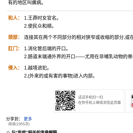
有的地区叫癀病。
和人：
1.王莽时女官名。
2.使民众和顺。
颈部：
连接其在两个不同部分的相对狭窄或收缩的部分,或
肛门：
1.消化管后端的开口。
2.肠道末端通外界的开口——尤用在非哺乳动物的脊
侵入：
1.越境进犯。
2.(外来的或有害的事物)进入内部。
试试手机扫一扫
在你手机上继续浏览此页面
分享到：
更多
阅读(1955次)
与“炭疽”相关的字典解释