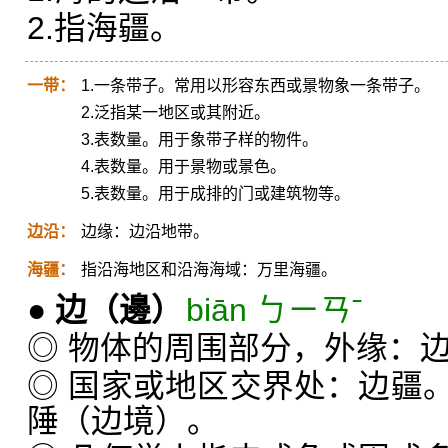
2.指海疆。
一带：
1.一条带子。常用以形容东西或景物象一条带子。
2.泛指某一地区或其附近。
3.表数量。用于象带子样的物件。
4.表数量。用于景物或景色。
5.表数量。用于成排的门或建筑物等。
边沿：
边缘：边沿地带。
海疆：
指沿海地区和沿海海域：万里海疆。
●
边
（邊）
biān ㄅㄧㄢˉ
◎ 物体的周围部分，外缘：
◎ 国家或地区交界处：边疆
陲（边境）。