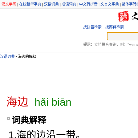
汉文学网
|
在线新华字典
|
汉语词典
|
成语词典
|
中文转拼音
|
文言文字典
|
繁体字转
按拼音检索
按部首检索
提示：
支持拼音查询，例：“wen xu
汉语词典
>
海边的解释
海边
hǎi biān
词典解释
1.海的边沿一带。