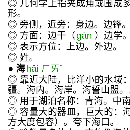
◎ 几何学上指夹成角或围成
形。
◎ 旁侧，近旁：身边。边锋
◎ 方面：边干（
gàn
）边学
◎ 表示方位：上边。外边。
◎ 姓。
●
海
hǎi ㄏㄞˇ
◎ 靠近大陆，比洋小的水域
疆。海内。海岸。海誓山盟。
◎ 用于湖泊名称：青海。中
◎ 容量大的器皿，巨大的：
方大度包容）。夸下海口。