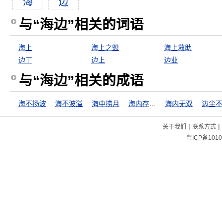
海
边
与“海边”相关的词语
海上
海上之盟
海上救助
边丁
边上
边业
与“海边”相关的成语
海不扬波
海不波溢
海中捞月
海内存知己，天涯若比邻
海内无双
边尘
|
|
关于我们
联系方式
粤ICP备1010