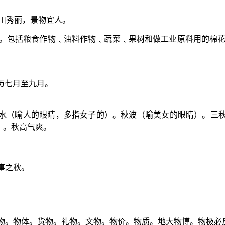
川秀丽，景物宜人。
。包括粮食作物﹑油料作物﹑蔬菜﹑果树和做工业原料用的棉
历七月至九月。
秋水（喻人的眼睛，多指女子的）。秋波（喻美女的眼睛）。三
）。秋高气爽。
事之秋。
生物。物体。货物。礼物。文物。物价。物质。地大物博。物极必