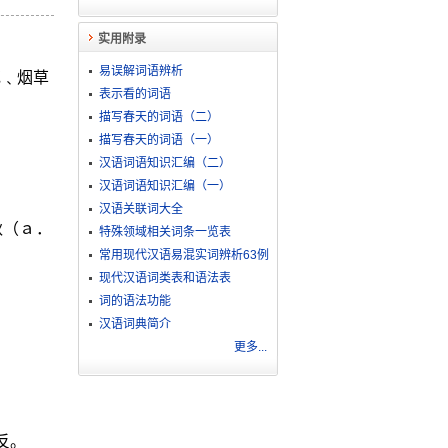
实用附录
易误解词语辨析
花﹑烟草
表示看的词语
描写春天的词语（二）
描写春天的词语（一）
汉语词语知识汇编（二）
汉语词语知识汇编（一）
汉语关联词大全
秋（ａ．
特殊领域相关词条一览表
常用现代汉语易混实词辨析63例
现代汉语词类表和语法表
词的语法功能
汉语词典简介
更多...
反。