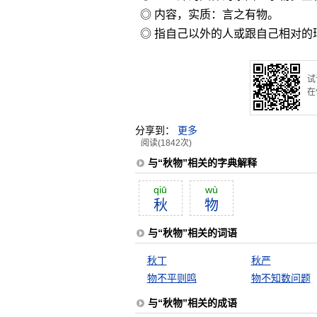
◎ 内容，实质：言之有物。
◎ 指自己以外的人或跟自己相对
试
在
分享到：
更多
阅读(1842次)
与“秋物”相关的字典解释
qiū
wù
秋
物
与“秋物”相关的词语
秋丁
秋严
物不平则鸣
物不知数问题
与“秋物”相关的成语