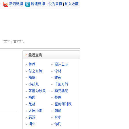
：
新浪微博
腾讯微博
|
设为首页
|
加入收藏
文?” ;“文?学”。
最近查询
尊养
混沌芒昧
付之东流
令材
降除
昨夜
小孩儿
千回万转
茅屋为秋风所破歌
狗党狐朋
咯蹬
整理
羌胡
匣剑何时跃
大吆小喝
朗诵
羁游
宵小
问业
你们