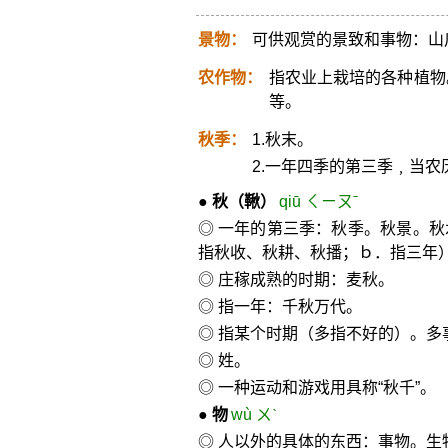
景物：
可供观赏的景致和事物：山
农作物：
指农业上栽培的各种植物
等。
秋季：
1.秋末。
2.一年四季的第三季﹐当农
●
秋
（鞦）
qiū ㄑㄧㄡˉ
◎ 一年的第三季：秋季。秋景。
指秋收、秋耕、秋播；ｂ．指三年
◎ 庄稼成熟的时期：麦秋。
◎ 指一年：千秋万代。
◎ 指某个时期（多指不好的）。多
◎ 姓。
◎ 一种运动和游戏用具称“秋千”。
●
物
wù ㄨˋ
◎ 人以外的具体的东西：事物。