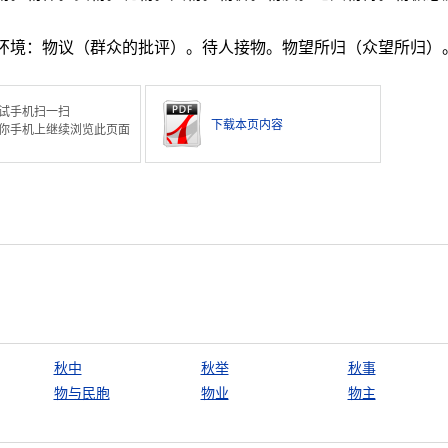
的环境：物议（群众的批评）。待人接物。物望所归（众望所归）
试手机扫一扫
下载本页内容
你手机上继续浏览此页面
秋中
秋举
秋事
物与民胞
物业
物主