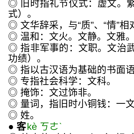
◎ 旧时指礼节仪式：虚文。
式）。
◎ 文华辞采，与“质”、“情”
◎ 温和：文火。文静。文雅
◎ 指非军事的：文职。文治
功绩）。
◎ 指以古汉语为基础的书面
◎ 专指社会科学：文科。
◎ 掩饰：文过饰非。
◎ 量词，指旧时小铜钱：一
◎ 姓。
●
客
kè ㄎㄜˋ