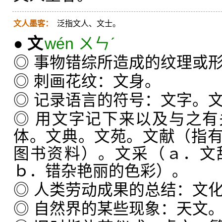
文人墨客：
泛指文人、文士。
●
文
wén ㄨㄣˊ
◎ 事物错综所造成的纹理或
◎ 刺画花纹：文身。
◎ 记录语言的符号：文字。
◎ 用文字记下来以及与之
体。文典。文苑。文献（指
图书资料）。文采（ａ．文
ｂ．错杂艳丽的色彩）。
◎ 人类劳动成果的总结：文
◎ 自然界的某些现象：天文