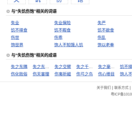
与“失饥伤饱”相关的词语
失业
失业保险
失严
饥不择食
饥不暇食
饥不欲食
伤世
伤乖
伤乱
饱世界
饱人不知饿人饥
饱以老拳
与“失饥伤饱”相关的成语
失之东隅
失之东隅，收之桑榆
失之交臂
失之千里，差若毫厘
失之毫厘，差之千里
饥不
伤化败俗
伤天害理
伤夷折衄
伤弓之鸟
伤心惨目
|
|
关于我们
联系方式
粤ICP备1010