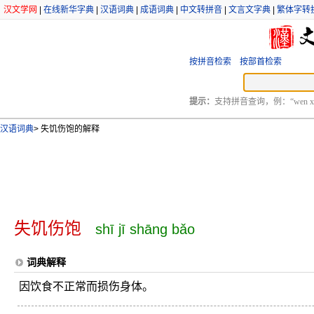
汉文学网
|
在线新华字典
|
汉语词典
|
成语词典
|
中文转拼音
|
文言文字典
|
繁体字转
按拼音检索
按部首检索
提示：
支持拼音查询，例：“wen xu
汉语词典
>
失饥伤饱的解释
失饥伤饱
shī jī shāng bǎo
词典解释
因饮食不正常而损伤身体。