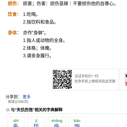
损伤：
损害；伤害：损伤苗稼｜不要损伤他的自尊心。
饮食：
1.吃喝。
2.指饮料和食品。
身体：
亦作“身躰”。
1.指人或动物的全身。
2.体格；体魄。
3.谓亲身履行。
试试手机扫一扫
在你手机上继续浏览此页面
分享到：
更多
阅读(2286次)
与“失饥伤饱”相关的字典解释
shī
jī
shāng
băo
失
饥
伤
饱