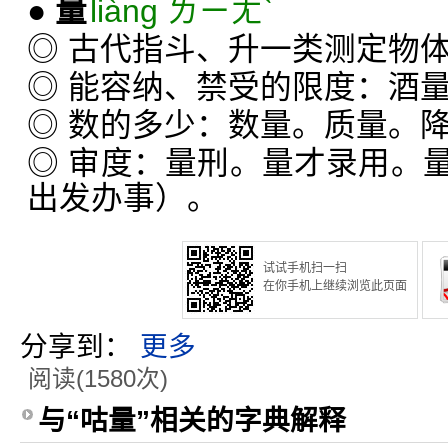
●
量
liàng ㄌㄧㄤˋ
◎ 古代指斗、升一类测定物
◎ 能容纳、禁受的限度：酒
◎ 数的多少：数量。质量。
◎ 审度：量刑。量才录用。
出发办事）。
试试手机扫一扫
在你手机上继续浏览此页面
分享到：
更多
阅读(1580次)
与“咕量”相关的字典解释