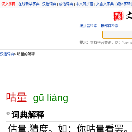
汉文学网
|
在线新华字典
|
汉语词典
|
成语词典
|
中文转拼音
|
文言文字典
|
繁体字转
按拼音检索
按部首检索
提示：
支持拼音查询，例：“wen xu
汉语词典
>
咕量的解释
咕量
gū liàng
词典解释
估量,猜度。如：你咕量看罢