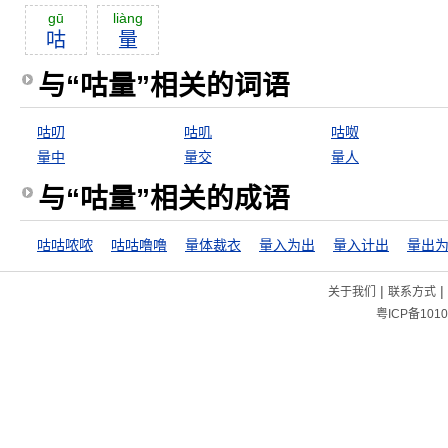
gū
liàng
咕
量
与“咕量”相关的词语
咕叨
咕叽
咕呶
量中
量交
量人
与“咕量”相关的成语
咕咕哝哝
咕咕噜噜
量体裁衣
量入为出
量入计出
量出
|
|
关于我们
联系方式
粤ICP备1010