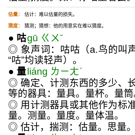
估量：
估计：难以估量的损失。
猜度：
猜测；猜想：他的用意实在难以猜度。
●
咕
gū ㄍㄨˉ
◎ 象声词：咕咕（a.鸟的叫
“咕”均读轻声）。
●
量
liáng ㄌㄧㄤˊ
◎ 确定、计测东西的多少、
等的器具：量具。量杯。量筒
◎ 用计测器具或其他作为标
量。测量。量度。量体温。
◎ 估计，揣测：估量。思量