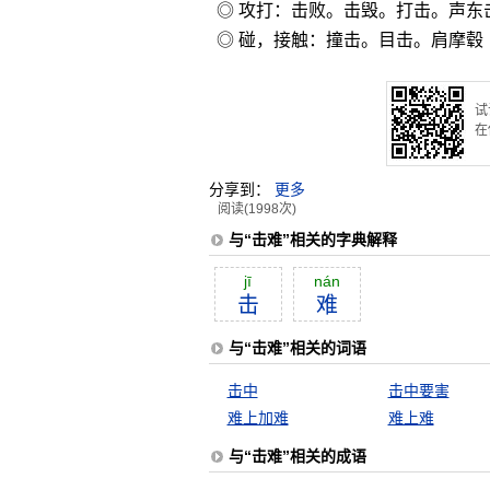
◎ 攻打：击败。击毁。打击。声东
◎ 碰，接触：撞击。目击。肩摩毂
试
在
分享到：
更多
阅读(1998次)
与“击难”相关的字典解释
jī
nán
击
难
与“击难”相关的词语
击中
击中要害
难上加难
难上难
与“击难”相关的成语