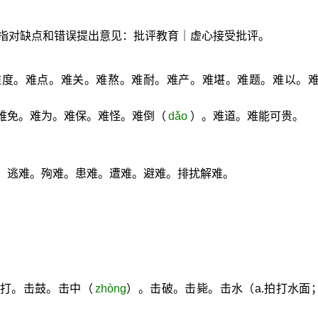
指对缺点和错误提出意见：批评教育｜虚心接受批评。
难度。难点。难关。难熬。难耐。难产。难堪。难题。难以。
难免。难为。难保。难怪。难倒（
dǎo
）。难道。难能可贵。
难。逃难。殉难。患难。遭难。避难。排扰解难。
。
击打。击鼓。击中（
zhòng
）。击破。击毙。击水（a.拍打水面；