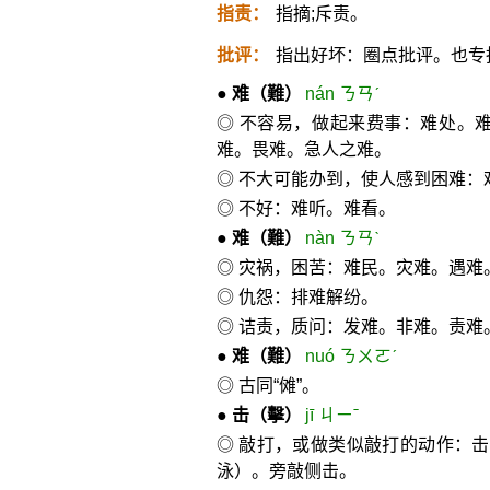
指责：
指摘;斥责。
批评：
指出好坏：圈点批评。也专
●
难
（難）
nán ㄋㄢˊ
◎ 不容易，做起来费事：难处。
难。畏难。急人之难。
◎ 不大可能办到，使人感到困难：
◎ 不好：难听。难看。
●
难
（難）
nàn ㄋㄢˋ
◎ 灾祸，困苦：难民。灾难。遇
◎ 仇怨：排难解纷。
◎ 诘责，质问：发难。非难。责难
●
难
（難）
nuó ㄋㄨㄛˊ
◎ 古同“傩”。
●
击
（擊）
jī ㄐㄧˉ
◎ 敲打，或做类似敲打的动作：
泳）。旁敲侧击。