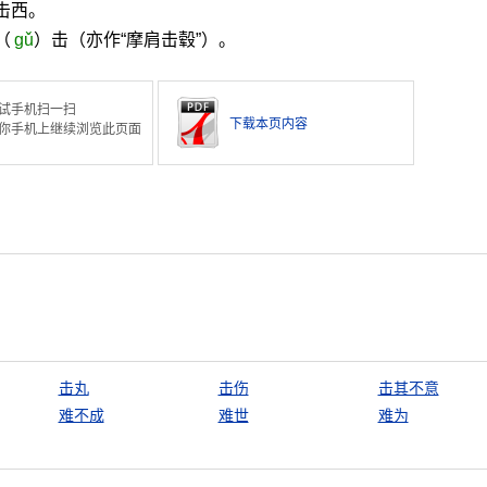
击西。
（
gǔ
）击（亦作“摩肩击毂”）。
试手机扫一扫
下载本页内容
你手机上继续浏览此页面
击丸
击伤
击其不意
难不成
难世
难为