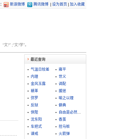
：
新浪微博
腾讯微博
|
设为首页
|
加入收藏
文?” ;“文?学”。
最近查询
气温日较差
雍平
内理
世义
金风玉露
调配
褫革
援拯
弥罗
喻之以理
反狱
僻典
侠陛
自由是必然的认识和世界的改造
沈东阳
香茧
车把式
拴马桩
谏戒
火箭弹