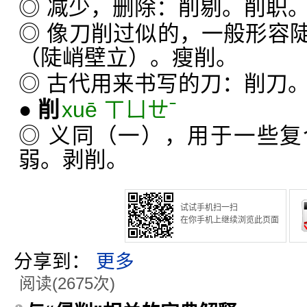
◎ 减少，删除：削剔。削职
◎ 像刀削过似的，一般形容
（陡峭壁立）。瘦削。
◎ 古代用来书写的刀：削刀
●
削
xuē ㄒㄩㄝˉ
◎ 义同（一），用于一些
弱。剥削。
试试手机扫一扫
在你手机上继续浏览此页面
分享到：
更多
阅读(2675次)