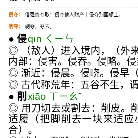
侵夺：
借强势夺取：侵夺他人财产｜侵夺别国领土。
削夺：
剥夺，夺去。
●
侵
qīn ㄑㄧㄣˉ
◎ （敌人）进入境内，（外
内部：侵害。侵吞。侵略。侵
◎ 渐近：侵晨。侵晓。侵早
◎ 古代称荒年：五谷不生，
●
削
xiāo ㄒㄧㄠˉ
◎ 用刀切去或割去：削皮。
适履（把脚削去一块来适应
合）。