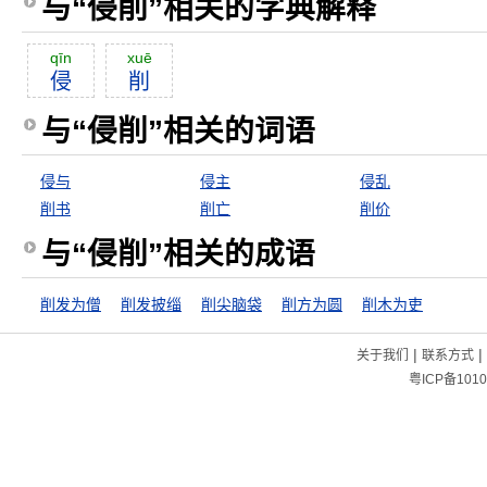
与“侵削”相关的字典解释
qīn
xuē
侵
削
与“侵削”相关的词语
侵与
侵主
侵乱
削书
削亡
削价
与“侵削”相关的成语
削发为僧
削发披缁
削尖脑袋
削方为圆
削木为吏
|
|
关于我们
联系方式
粤ICP备1010