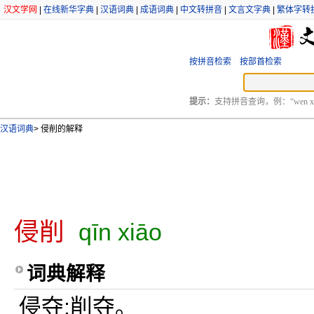
汉文学网
|
在线新华字典
|
汉语词典
|
成语词典
|
中文转拼音
|
文言文字典
|
繁体字转
按拼音检索
按部首检索
提示：
支持拼音查询，例：“wen xu
汉语词典
>
侵削的解释
侵削
qīn xiāo
词典解释
侵夺;削夺。