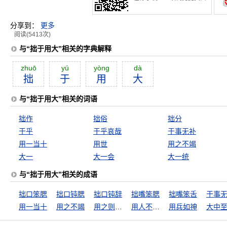
分享到：
更多
阅读(5413次)
与“拙于用大”相关的字典解释
zhuō
yú
yòng
dà
拙
于
用
大
与“拙于用大”相关的词语
拙作
拙俗
拙分
于乎
于乎哀哉
于事无补
用一当十
用世
用之不竭
大一
大一会
大一统
与“拙于用大”相关的成语
拙口笨腮
拙口钝腮
拙口钝辞
拙嘴笨腮
拙嘴笨舌
于事
用一当十
用之不竭
用之则行，舍之则藏
用人不疑，疑人不用
用兵如神
大中