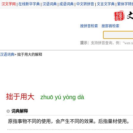
汉文学网
|
在线新华字典
|
汉语词典
|
成语词典
|
中文转拼音
|
文言文字典
|
繁体字转
按拼音检索
按部首检索
提示：
支持拼音查询，例：“wen xu
汉语词典
>
拙于用大的解释
拙于用大
zhuō yú yòng dà
词典解释
原指事物不同的使用，会产生不同的效果。后指量材使用。