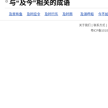
与“及今”相关的成语
及宾有鱼
及时应令
及时行乐
及时雨
及溺呼船
今不
|
|
关于我们
联系方式
粤ICP备1010