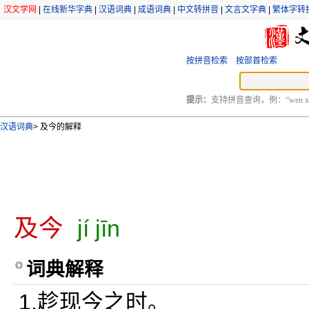
汉文学网
|
在线新华字典
|
汉语词典
|
成语词典
|
中文转拼音
|
文言文字典
|
繁体字转
按拼音检索
按部首检索
提示：
支持拼音查询，例：“wen xu
汉语词典
>
及今的解释
及今
jí jīn
词典解释
1.趁现今之时。