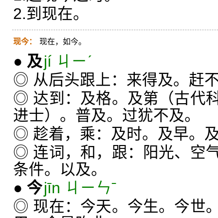
2.到现在。
现今：
现在，如今。
●
及
jí ㄐㄧˊ
◎ 从后头跟上：来得及。赶
◎ 达到：及格。及第（古代
进士）。普及。过犹不及。
◎ 趁着，乘：及时。及早。
◎ 连词，和，跟：阳光、空
条件。以及。
●
今
jīn ㄐㄧㄣˉ
◎ 现在：今天。今生。今世