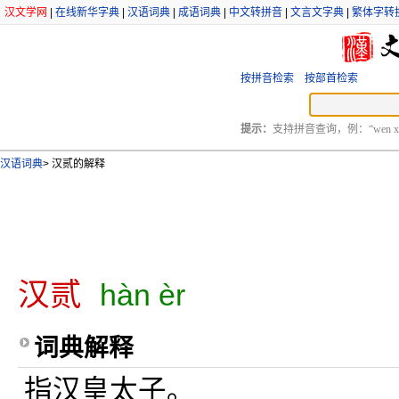
汉文学网
|
在线新华字典
|
汉语词典
|
成语词典
|
中文转拼音
|
文言文字典
|
繁体字转
按拼音检索
按部首检索
提示：
支持拼音查询，例：“wen xu
汉语词典
>
汉贰的解释
汉贰
hàn èr
词典解释
指汉皇太子。