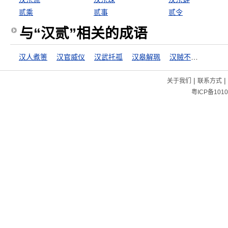
贰乘
贰事
贰令
与“汉贰”相关的成语
汉人煮箦
汉官威仪
汉武托孤
汉皋解珮
汉贼不两立
|
|
关于我们
联系方式
粤ICP备1010