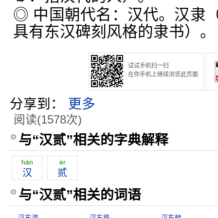
◎ 中国朝代名：汉代。汉隶
具有东汉碑刻风格的隶书）。
试试手机扫一扫
在你手机上继续浏览此页面
分享到：
更多
阅读(1578次)
与“汉贰”相关的字典解释
hàn
èr
汉
贰
与“汉贰”相关的词语
汉东流
汉东珠
汉东蚌