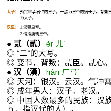
太子：
预定继承君位的皇子。一般为皇帝的嫡长子。有些
为太子。
汉皇：
1.汉朝皇帝。
2.借指唐朝皇帝。
●
贰
（貳）
èr ㄦˋ
◎ “二”的大写。
◎ 变节，背叛：贰臣。贰心
●
汉
（漢）
hàn ㄏㄢˋ
◎ 天河：银汉。云汉。气冲
◎ 成年男人：汉子。老汉。
◎ 中国人数最多的民族：汉
ｂ．指汉代的人）。