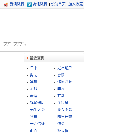
：
新浪微博
腾讯微博
|
设为首页
|
加入收藏
文?” ;“文?学”。
最近查询
牛下
足不逾户
剪乱
昏惨
宾詹
你恩我爱
初旭
奔水
着落
甘瓠
祥麟瑞凤
连接号
无生之谛
孜孜不怠
狄道
嘻里牙蛇
十九信条
依荷
曲面
极大值