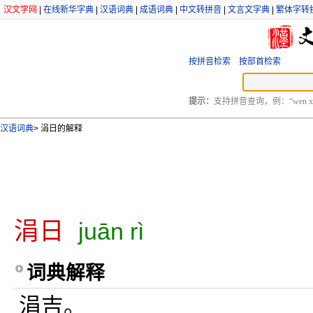
汉文学网
|
在线新华字典
|
汉语词典
|
成语词典
|
中文转拼音
|
文言文字典
|
繁体字转
按拼音检索
按部首检索
提示：
支持拼音查询，例：“wen xu
汉语词典
>
涓日的解释
涓日
juān rì
词典解释
涓吉。