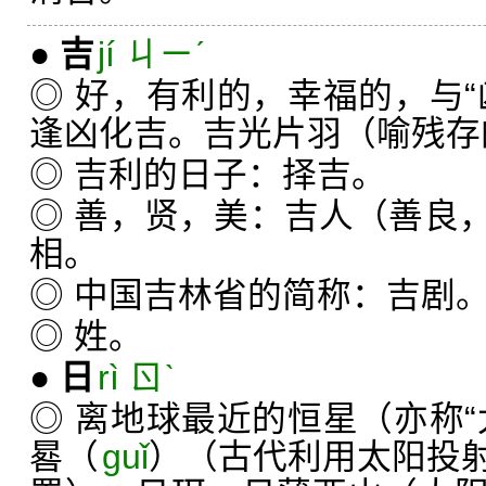
●
吉
jí ㄐㄧˊ
◎ 好，有利的，幸福的，与“
逢凶化吉。吉光片羽（喻残存
◎ 吉利的日子：择吉。
◎ 善，贤，美：吉人（善良
相。
◎ 中国吉林省的简称：吉剧
◎ 姓。
●
日
rì ㄖˋ
◎ 离地球最近的恒星（亦称“
晷（
guǐ
）（古代利用太阳投