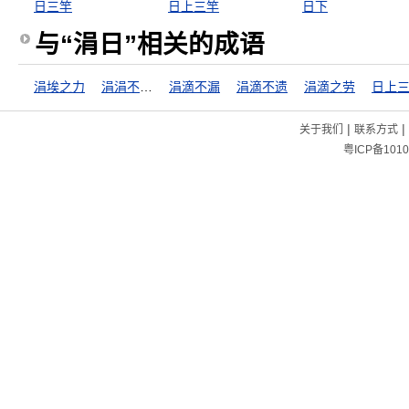
日三竿
日上三竿
日下
与“涓日”相关的成语
涓埃之力
涓涓不壅，终为江河
涓滴不漏
涓滴不遗
涓滴之劳
日上
|
|
关于我们
联系方式
粤ICP备1010