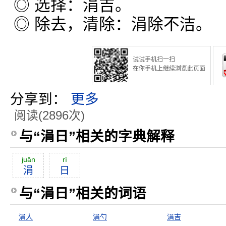
◎ 选择：涓吉。
◎ 除去，清除：涓除不洁。
试试手机扫一扫
在你手机上继续浏览此页面
分享到：
更多
阅读(2896次)
与“涓日”相关的字典解释
juān
rì
涓
日
与“涓日”相关的词语
涓人
涓勺
涓吉