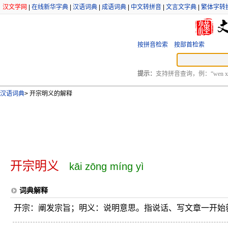
汉文学网
|
在线新华字典
|
汉语词典
|
成语词典
|
中文转拼音
|
文言文字典
|
繁体字转
按拼音检索
按部首检索
提示：
支持拼音查询，例：“wen xu
汉语词典
>
开宗明义的解释
开宗明义
kāi zōng míng yì
词典解释
开宗：阐发宗旨；明义：说明意思。指说话、写文章一开始