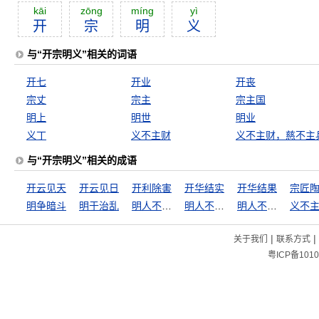
kāi
zōng
míng
yì
开
宗
明
义
与“开宗明义”相关的词语
开七
开业
开丧
宗丈
宗主
宗主国
明上
明世
明业
义丁
义不主财
义不主财，慈不主
与“开宗明义”相关的成语
开云见天
开云见日
开利除害
开华结实
开华结果
宗匠
明争暗斗
明于治乱
明人不作暗事
明人不做暗事
明人不说暗话
|
|
关于我们
联系方式
粤ICP备1010