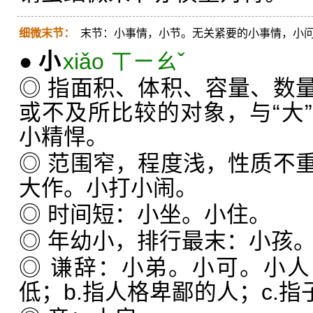
细微末节：
末节：小事情，小节。无关紧要的小事情，小
●
小
xiǎo ㄒㄧㄠˇ
◎ 指面积、体积、容量、数
或不及所比较的对象，与“大
小精悍。
◎ 范围窄，程度浅，性质不
大作。小打小闹。
◎ 时间短：小坐。小住。
◎ 年幼小，排行最末：小孩
◎ 谦辞：小弟。小可。小人
低；b.指人格卑鄙的人；c.指