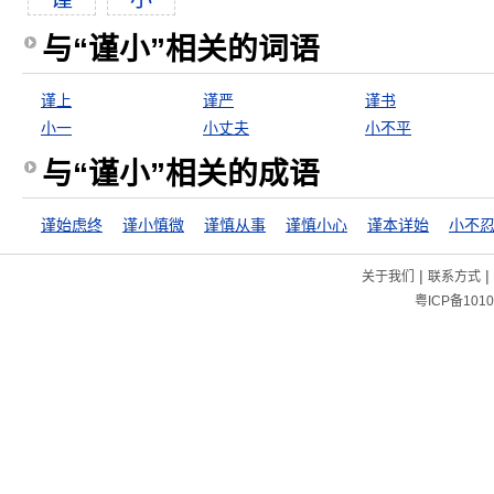
与“谨小”相关的词语
谨上
谨严
谨书
小一
小丈夫
小不平
与“谨小”相关的成语
谨始虑终
谨小慎微
谨慎从事
谨慎小心
谨本详始
|
|
关于我们
联系方式
粤ICP备1010