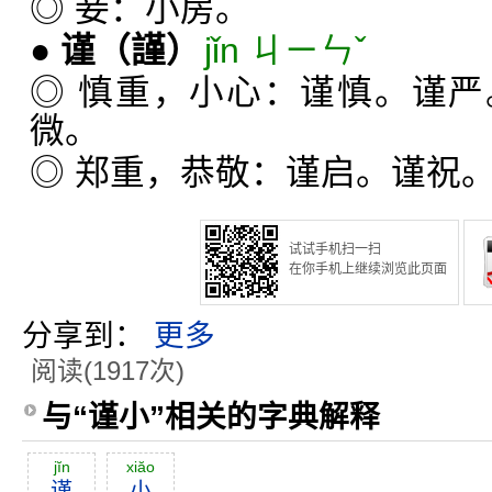
◎ 妾：小房。
●
谨
（謹）
jǐn ㄐㄧㄣˇ
◎ 慎重，小心：谨慎。谨
微。
◎ 郑重，恭敬：谨启。谨祝
试试手机扫一扫
在你手机上继续浏览此页面
分享到：
更多
阅读(1917次)
与“谨小”相关的字典解释
jĭn
xiăo
谨
小