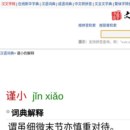
汉文学网
|
在线新华字典
|
汉语词典
|
成语词典
|
中文转拼音
|
文言文字典
|
繁体字转
按拼音检索
按部首检索
提示：
支持拼音查询，例：“wen xu
汉语词典
>
谨小的解释
谨小
jǐn xiǎo
词典解释
谓虽细微末节亦慎重对待。