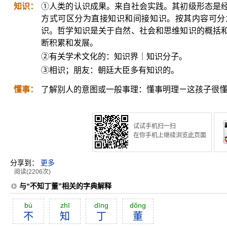
知识：
①人类的认识成果。来自社会实践。其初级形态是
方式可区分为直接知识和间接知识。按其内容可分
识。哲学知识是关于自然、社会和思维知识的概括
断积累和发展。
②有关学术文化的：知识界｜知识分子。
③相识；朋友：朝廷大臣多有知识的。
懂事：
了解别人的意图或一般事理：懂事明理ㄧ这孩子很
试试手机扫一扫
在你手机上继续浏览此页面
分享到：
更多
阅读(2206次)
与“不知丁董”相关的字典解释
bù
zhī
dīng
dŏng
不
知
丁
董