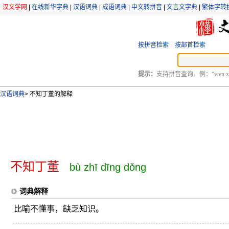
汉文学网
|
在线新华字典
|
汉语词典
|
成语词典
|
中文转拼音
|
文言文字典
|
繁体字转
按拼音检索
按部首检索
提示：
支持拼音查询，例：“wen xu
汉语词典
>
不知丁董的解释
不知丁董
bù zhī dīng dǒng
词典解释
比喻不懂事，缺乏知识。