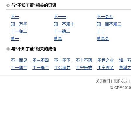
与“不知丁董”相关的词语
不一
不一一
不一会儿
知一万毕
知一不知十
知一而不知二
丁一卯二
丁一确二
丁丁
董一
董事
董事会
与“不知丁董”相关的成语
不一而足
不三不四
不上不下
不上不落
不世之业
知一
丁一卯二
丁一确二
丁公凿井
丁宁告戒
丁宁周至
董狐
|
|
关于我们
联系方式
粤ICP备1010