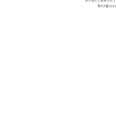
|
|
关于我们
联系方式
粤ICP备1010