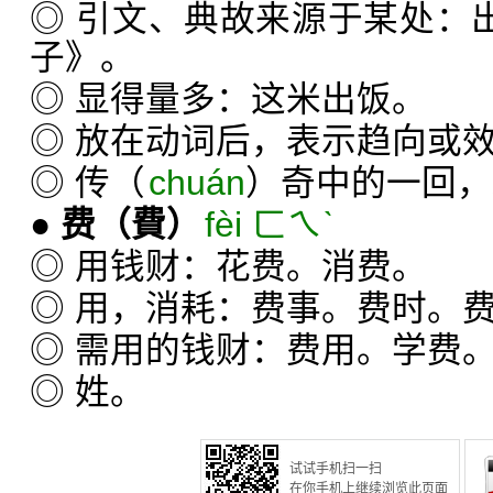
◎ 引文、典故来源于某处：
子》。
◎ 显得量多：这米出饭。
◎ 放在动词后，表示趋向或
◎ 传（
chuán
）奇中的一回，
●
费
（費）
fèi ㄈㄟˋ
◎ 用钱财：花费。消费。
◎ 用，消耗：费事。费时。
◎ 需用的钱财：费用。学费
◎ 姓。
试试手机扫一扫
在你手机上继续浏览此页面