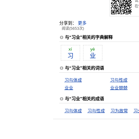
试
在
分享到：
更多
阅读(5653次)
与“习业”相关的字典解释
xí
yè
习
业
与“习业”相关的词语
习与体成
习与性成
业业
业业兢兢
与“习业”相关的成语
习与体成
习与性成
习为故常
习