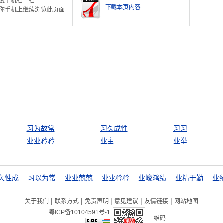
试手机扫一扫
下载本页内容
你手机上继续浏览此页面
习为故常
习久成性
习习
业业矜矜
业主
业举
久性成
习以为常
业业兢兢
业业矜矜
业峻鸿绩
业精于勤
业
|
|
|
|
|
关于我们
联系方式
免责声明
意见建议
友情链接
网站地图
粤ICP备10104591号-1
二维码