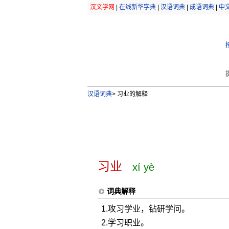
汉文学网
|
在线新华字典
|
汉语词典
|
成语词典
|
中
汉语词典
>
习业的解释
习业
xí yè
词典解释
1.攻习学业，钻研学问。
2.学习职业。