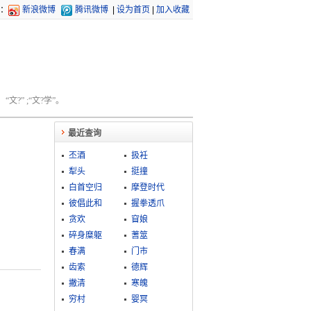
：
新浪微博
腾讯微博
|
设为首页
|
加入收藏
文?” ;“文?学”。
最近查询
丕酒
扱衽
犁头
挺撞
白首空归
摩登时代
彼倡此和
握拳透爪
贪欢
窅娘
碎身糜躯
蓍筮
春满
门市
齿索
德辉
撇清
寒魄
穷村
婴冥