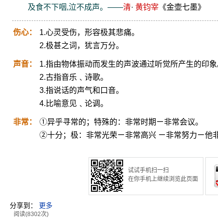
及食不下咽,泣不成声。——
清
·
黄钧宰
《金壶七墨》
伤心：
1.心灵受伤，形容极其悲痛。
2.极甚之词，犹言万分。
声音：
1.指由物体振动而发生的声波通过听觉所产生的印象
2.古指音乐﹑诗歌。
3.指说话的声气和口音。
4.比喻意见﹑论调。
非常：
①异乎寻常的；特殊的：非常时期ㄧ非常会议。
②十分；极：非常光荣ㄧ非常高兴 ㄧ非常努力ㄧ他
试试手机扫一扫
在你手机上继续浏览此页面
分享到：
更多
阅读(8302次)