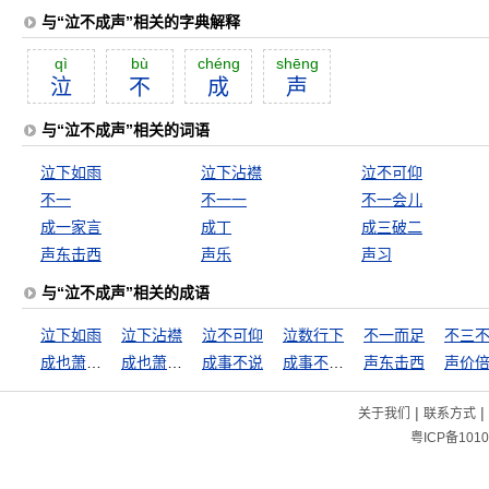
与“泣不成声”相关的字典解释
qì
bù
chéng
shēng
泣
不
成
声
与“泣不成声”相关的词语
泣下如雨
泣下沾襟
泣不可仰
不一
不一一
不一会儿
成一家言
成丁
成三破二
声东击西
声乐
声习
与“泣不成声”相关的成语
泣下如雨
泣下沾襟
泣不可仰
泣数行下
不一而足
不三
成也萧何败萧何
成也萧何，败也萧何
成事不说
成事不足，坏事有余
声东击西
声价
|
|
关于我们
联系方式
粤ICP备1010