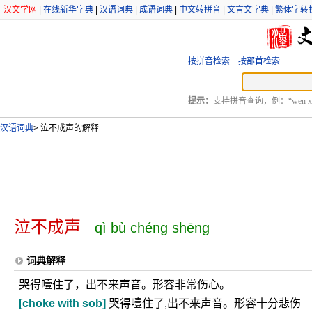
汉文学网
|
在线新华字典
|
汉语词典
|
成语词典
|
中文转拼音
|
文言文字典
|
繁体字转
按拼音检索
按部首检索
提示：
支持拼音查询，例：“wen xu
汉语词典
>
泣不成声的解释
泣不成声
qì bù chéng shēng
词典解释
哭得噎住了，出不来声音。形容非常伤心。
[choke with sob]
哭得噎住了,出不来声音。形容十分悲伤