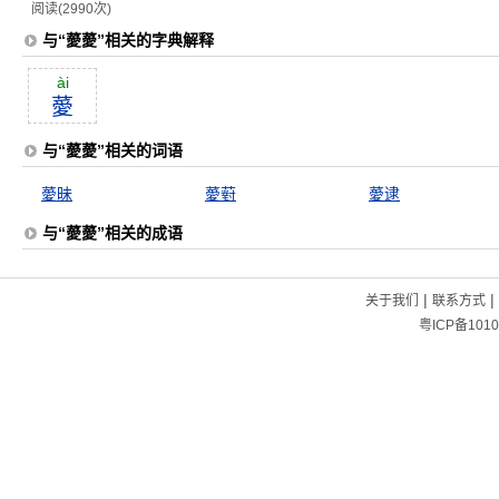
阅读(2990次)
与“薆薆”相关的字典解释
ài
薆
与“薆薆”相关的词语
薆昧
薆薱
薆逮
与“薆薆”相关的成语
|
|
关于我们
联系方式
粤ICP备1010