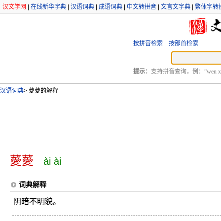
汉文学网
|
在线新华字典
|
汉语词典
|
成语词典
|
中文转拼音
|
文言文字典
|
繁体字转
按拼音检索
按部首检索
提示：
支持拼音查询，例：“wen xu
汉语词典
>
薆薆的解释
薆薆
ài ài
词典解释
阴暗不明貌。