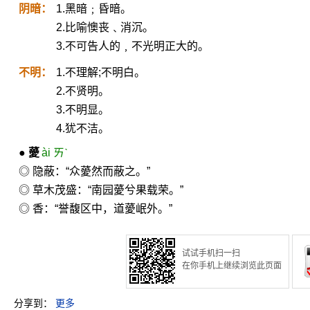
阴暗：
1.黑暗﹔昏暗。
2.比喻懊丧﹑消沉。
3.不可告人的﹐不光明正大的。
不明：
1.不理解;不明白。
2.不贤明。
3.不明显。
4.犹不洁。
●
薆
ài ㄞˋ
◎ 隐蔽：“众薆然而蔽之。”
◎ 草木茂盛：“南园薆兮果载荣。”
◎ 香：“誉馥区中，道薆岷外。”
试试手机扫一扫
在你手机上继续浏览此页面
分享到：
更多