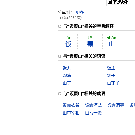
分享到：
更多
阅读(2581次)
与“饭颗山”相关的字典解释
fàn
kē
shān
饭
颗
山
与“饭颗山”相关的词语
饭丸
饭主
颗冻
颗子
山丁
山丁子
与“饭颗山”相关的成语
饭囊衣架
饭囊酒瓮
饭囊酒甕
饭
山中宰相
山亏一篑