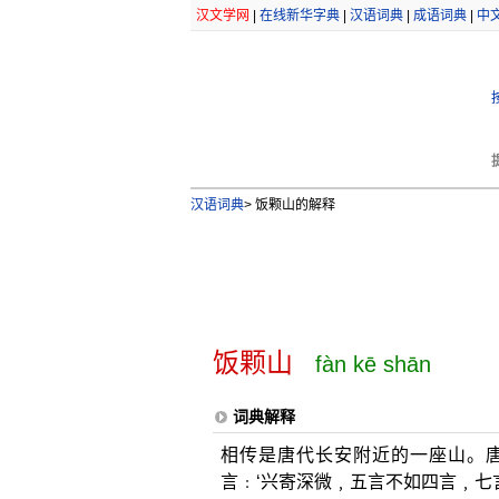
汉文学网
|
在线新华字典
|
汉语词典
|
成语词典
|
中
汉语词典
>
饭颗山的解释
饭颗山
fàn kē shān
词典解释
相传是唐代长安附近的一座山。唐
言﹕‘兴寄深微﹐五言不如四言﹐七