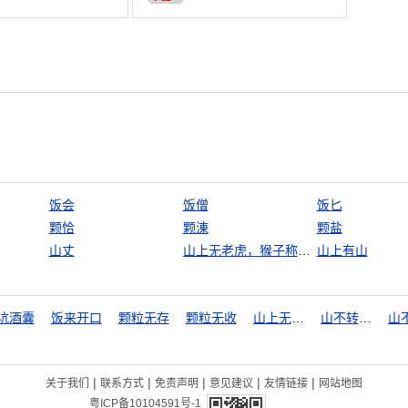
饭会
饭僧
饭匕
颗恰
颗涷
颗盐
山丈
山上无老虎，猴子称大王
山上有山
坑酒囊
饭来开口
颗粒无存
颗粒无收
山上无老虎，猴子称大王
山不转水转
|
|
|
|
|
关于我们
联系方式
免责声明
意见建议
友情链接
网站地图
粤ICP备10104591号-1