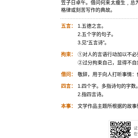
笠子日卓午。借问何来太瘦生﹐总为
格律或刻苦写作的典故。
五言：
1.五德之言。
2.五个字的句子。
3.见“五言诗”。
拘束：
①对人的言语行动加以不必
②过分拘束自己，显得不自
借问：
敬辞，用于向人打听事情：
四言：
1.四个字。多指诗句的字数
2.指四言诗。
本事：
文学作品主题所根据的故事
试
在