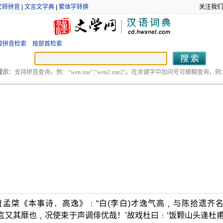
文转拼音
|
文言文字典
|
繁体字转换
关注我们
按拼音检索
按部首检索
提示：
支持拼音查询，例：“wen xue”;“wen2 xue2”。在关键字中加问号可模糊查询，例：“
孟棨《本事诗．高逸》﹕“白(李白)才逸气高﹐与陈拾遗齐
言又其靡也﹐况使束于声调俳优哉！’故戏杜曰﹕‘饭颗山头逢杜