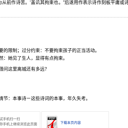
从前作诗苦。’盖讥其拘束也。”后遂用作表示诗作刻板平庸或
要的限制；过分约束：不要拘束孩子的正当活动。
然：她见了生人，显得有点拘束。
借问这里离城还有多远？
。
情节：本事诗ㄧ这些诗词的本事，年久失考。
试手机扫一扫
下载本页内容
你手机上继续浏览此页面