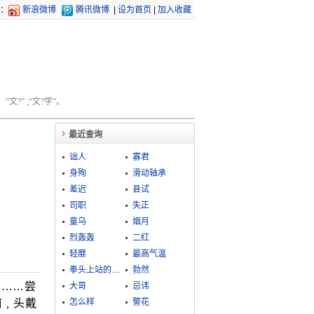
：
新浪微博
腾讯微博
|
设为首页
|
加入收藏
文?” ;“文?学”。
最近查询
诎人
寡君
身殉
滑动轴承
差迟
县试
司职
失正
童乌
烟月
烈轰轰
二红
轻靡
最高气温
拳头上站的人，胳膊上走的马
勃然
名……尝
大哥
忌讳
甫﹐头戴
怎么样
警花