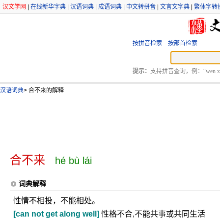
汉文学网
|
在线新华字典
|
汉语词典
|
成语词典
|
中文转拼音
|
文言文字典
|
繁体字转
按拼音检索
按部首检索
提示：
支持拼音查询，例：“wen xu
汉语词典
>
合不来的解释
合不来
hé bù lái
词典解释
性情不相投，不能相处。
[can not get along well]
性格不合,不能共事或共同生活