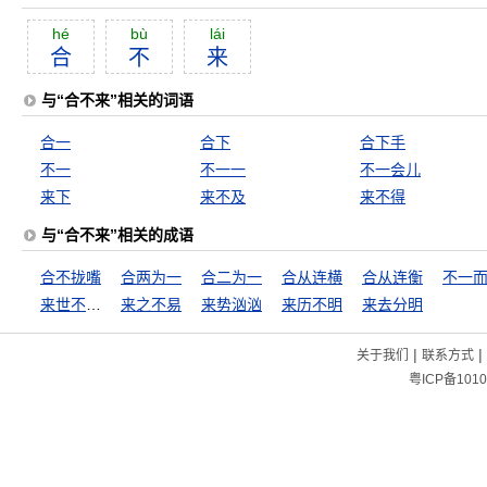
hé
bù
lái
合
不
来
与“合不来”相关的词语
合一
合下
合下手
不一
不一一
不一会儿
来下
来不及
来不得
与“合不来”相关的成语
合不拢嘴
合两为一
合二为一
合从连横
合从连衡
不一
来世不可待
来之不易
来势汹汹
来历不明
来去分明
|
|
关于我们
联系方式
粤ICP备1010