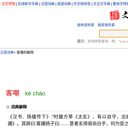
汉文学网
|
在线新华字典
|
汉语词典
|
成语词典
|
中文转拼音
|
文言文字典
|
繁体字转
按拼音检索
按部首检索
提示：
支持拼音查询，例：“wen xu
汉语词典
>
客嘲的解释
客嘲
kè cháo
词典解释
《汉书．扬雄传下》:“时雄方草《太玄》，有以自守，
謿》。其辞曰:客謿扬子曰:……意者玄得毋尚白乎，何为官之