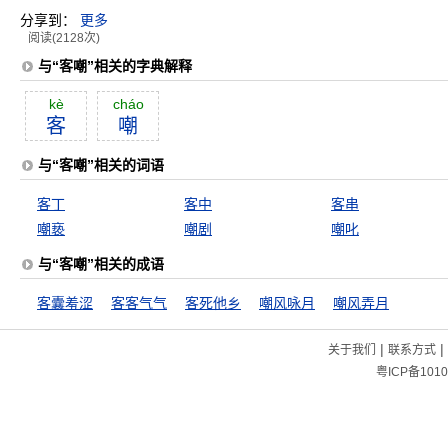
分享到：
更多
阅读(2128次)
与“客嘲”相关的字典解释
kè
cháo
客
嘲
与“客嘲”相关的词语
客丁
客中
客串
嘲亵
嘲剧
嘲叱
与“客嘲”相关的成语
客囊羞涩
客客气气
客死他乡
嘲风咏月
嘲风弄月
|
|
关于我们
联系方式
粤ICP备1010