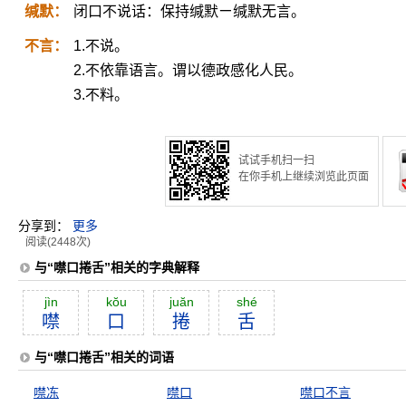
缄默：
闭口不说话：保持缄默ㄧ缄默无言。
不言：
1.不说。
2.不依靠语言。谓以德政感化人民。
3.不料。
试试手机扫一扫
在你手机上继续浏览此页面
分享到：
更多
阅读(2448次)
与“噤口捲舌”相关的字典解释
jìn
kŏu
juăn
shé
噤
口
捲
舌
与“噤口捲舌”相关的词语
噤冻
噤口
噤口不言