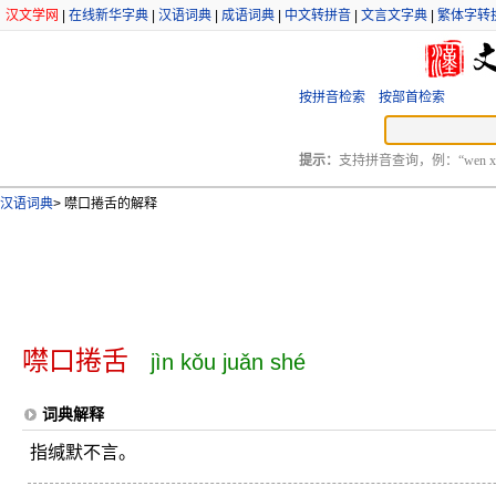
汉文学网
|
在线新华字典
|
汉语词典
|
成语词典
|
中文转拼音
|
文言文字典
|
繁体字转
按拼音检索
按部首检索
提示：
支持拼音查询，例：“wen xu
汉语词典
>
噤口捲舌的解释
噤口捲舌
jìn kǒu juǎn shé
词典解释
指缄默不言。