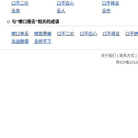
口不二价
口不应心
口不择言
舌举
舌人
舌伤
与“噤口捲舌”相关的成语
噤口卷舌
噤若寒蝉
口不二价
口不应心
口不择言
口不
舌战群儒
舌挢不下
|
|
关于我们
联系方式
粤ICP备1010