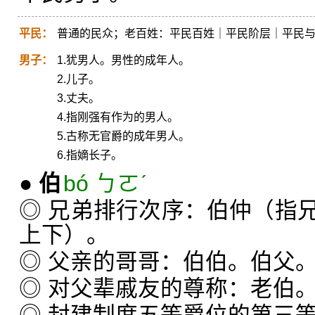
平民：
普通的民众；老百姓：平民百姓｜平民阶层｜平民
男子：
1.犹男人。男性的成年人。
2.儿子。
3.丈夫。
4.指刚强有作为的男人。
5.古称无官爵的成年男人。
6.指嫡长子。
●
伯
bó ㄅㄛˊ
◎ 兄弟排行次序：伯仲（指
上下）。
◎ 父亲的哥哥：伯伯。伯父
◎ 对父辈戚友的尊称：老伯