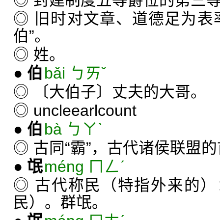
◎ 封建制度五等爵位的第三
◎ 旧时对文章、道德足为表
伯”。
◎ 姓。
●
伯
bǎi ㄅㄞˇ
◎ 〔大伯子〕丈夫的大哥。
◎ uncleearlcount
●
伯
bà ㄅㄚˋ
◎ 古同“霸”，古代诸侯联盟
●
氓
méng ㄇㄥˊ
◎ 古代称民（特指外来的
民）。群氓。