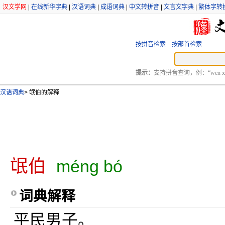
汉文学网
|
在线新华字典
|
汉语词典
|
成语词典
|
中文转拼音
|
文言文字典
|
繁体字转
按拼音检索
按部首检索
提示：
支持拼音查询，例：“wen xu
汉语词典
>
氓伯的解释
氓伯
méng bó
词典解释
平民男子。