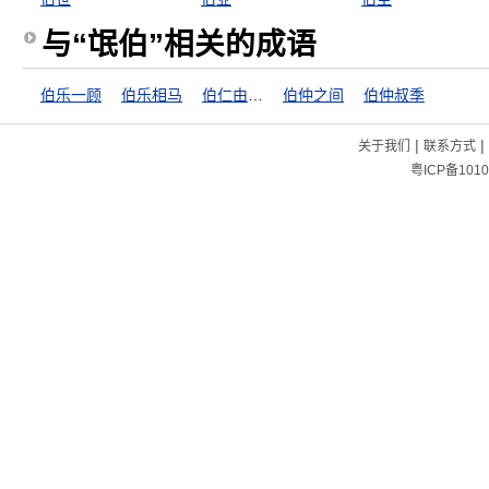
与“氓伯”相关的成语
伯乐一顾
伯乐相马
伯仁由我而死
伯仲之间
伯仲叔季
|
|
关于我们
联系方式
粤ICP备1010