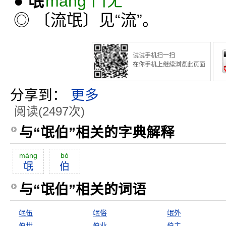
●
氓
máng ㄇㄤˊ
◎ 〔流氓〕见“流”。
试试手机扫一扫
在你手机上继续浏览此页面
分享到：
更多
阅读(2497次)
与“氓伯”相关的字典解释
máng
bó
氓
伯
与“氓伯”相关的词语
氓伍
氓俗
氓外
伯世
伯业
伯主