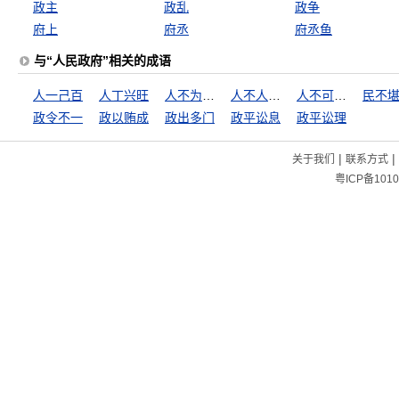
政主
政乱
政争
府上
府丞
府丞鱼
与“人民政府”相关的成语
人一己百
人丁兴旺
人不为己，天诛地灭
人不人，鬼不鬼
人不可貌相
民不
政令不一
政以贿成
政出多门
政平讼息
政平讼理
|
|
关于我们
联系方式
粤ICP备1010