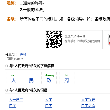
通称：
1.通常的称呼。
2.一般的说法。
各级：
所有的或不同的级别。如：各级领导。如：各级政
试试手机扫一扫
在你手机上继续浏览此页面
分享到：
更多
阅读(1906次)
与“人民政府”相关的字典解释
rén
mín
zhèng
fŭ
人
民
政
府
与“人民政府”相关的词语
人一己百
人丁
人丁兴旺
民丁
民下
民不堪命