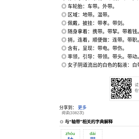
◎ 车轮胎：车带。外带。
◎ 区域：地带。温带。
◎ 佩戴，披挂：带孝。带剑。
◎ 随身拿着：携带。带挈。带着钱
◎ 捎，连着，顺便做：连带。带职
◎ 含有，呈现：带电。带伤。
◎ 率领，引导：带领。带头。带动
◎ 女子阴道流出的白色的黏液：白
试
在
分享到：
更多
阅读(3382次)
与“轴带”相关的字典解释
zhóu
dài