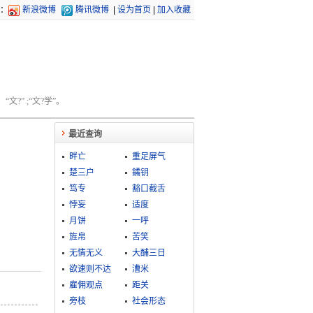
：
新浪微博
腾讯微博
|
设为首页
|
加入收藏
文?” ;“文?学”。
最近查询
畔亡
重足屏气
楚三户
鐍钥
笃专
豁口截舌
悖妄
适度
月饼
一呼
旌帛
苦笑
无情无义
大酺三日
欲速则不达
漕米
雇佣观点
距关
旁枝
社会形态