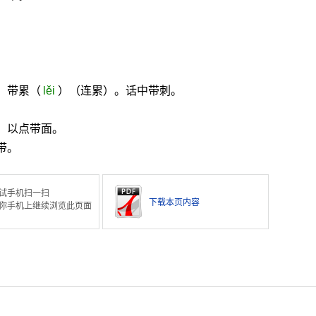
。
。带累（
lěi
）（连累）。话中带刺。
。以点带面。
带。
试手机扫一扫
下载本页内容
你手机上继续浏览此页面