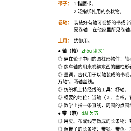
带子：
1.指腰带。
2.泛指绑扎用的条状物。
卷轴：
装裱好有轴可卷舒的书或字
蒙卷轴｜在他家里所见卷轴
上用：
犹御用。
●
轴
（軸）
zhóu ㄓㄡˊ
◎ 穿在轮子中间的圆柱形物件：轴
◎ 像车轴的用来卷绕东西的圆柱形
◎ 量词，古代用于以轴装成的书卷
万轴”。两轴丝线。
◎ 纺织机上持经线的工具：杼轴。
◎ 枢要的地位：当轴（ａ．当权，
◎ 数学上指一条直线，周围的点
●
带
（帶）
dài ㄉㄞˋ
◎ 用皮、布或线等做成的长条物：
◎ 像带子的长条物：带钢。带鱼。