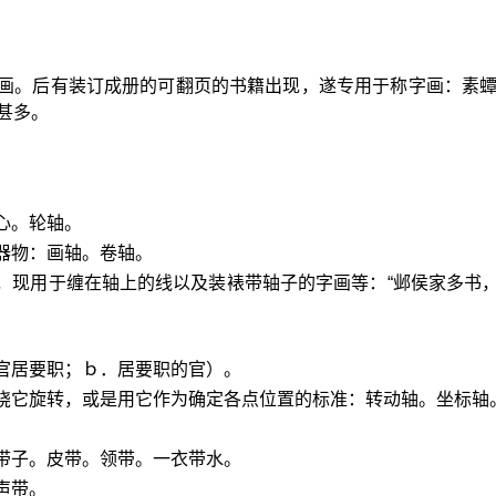
画。后有装订成册的可翻页的书籍出现，遂专用于称字画：素
甚多。
心。轮轴。
器物：画轴。卷轴。
，现用于缠在轴上的线以及装裱带轴子的字画等：“邺侯家多书
官居要职；ｂ．居要职的官）。
围绕它旋转，或是用它作为确定各点位置的标准：转动轴。坐标轴
带子。皮带。领带。一衣带水。
声带。