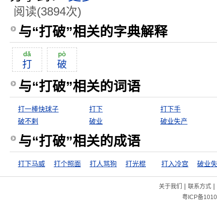
阅读(3894次)
与“打破”相关的字典解释
dă
pò
打
破
与“打破”相关的词语
打一棒快球子
打下
打下手
破不剌
破业
破业失产
与“打破”相关的成语
打下马威
打个照面
打人骂狗
打光棍
打入冷宫
破业
|
|
关于我们
联系方式
粤ICP备1010