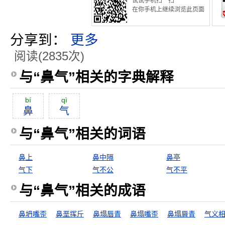
试试手机扫一扫
在你手机上继续浏览此页面
分享到：
更多
阅读(2835次)
与“鼻气”相关的字典解释
bí
qì
鼻
气
与“鼻气”相关的词语
鼻上
鼻中隔
鼻亭
气下
气不公
气不平
与“鼻气”相关的成语
鼻坍嘴歪
鼻垩挥斤
鼻塌唇青
鼻塌嘴歪
鼻塌脣青
气义