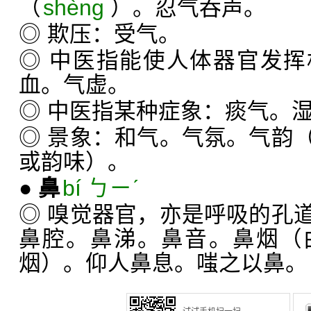
（
shèng
）。忍气吞声。
◎ 欺压：受气。
◎ 中医指能使人体器官发
血。气虚。
◎ 中医指某种症象：痰气。
◎ 景象：和气。气氛。气韵
或韵味）。
●
鼻
bí ㄅㄧˊ
◎ 嗅觉器官，亦是呼吸的孔
鼻腔。鼻涕。鼻音。鼻烟（
烟）。仰人鼻息。嗤之以鼻。