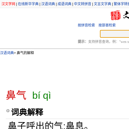
汉文学网
|
在线新华字典
|
汉语词典
|
成语词典
|
中文转拼音
|
文言文字典
|
繁体字转
按拼音检索
按部首检索
提示：
支持拼音查询，例：“wen xu
汉语词典
>
鼻气的解释
鼻气
bí qì
词典解释
鼻子呼出的气;鼻息。