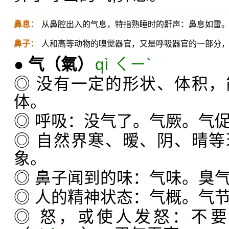
鼻息：
从鼻腔出入的气息，特指熟睡时的鼾声：鼻息如雷
鼻子：
人和高等动物的嗅觉器官，又是呼吸器官的一部分
●
气
（氣）
qì ㄑㄧˋ
◎ 没有一定的形状、体积
体。
◎ 呼吸：没气了。气厥。气
◎ 自然界寒、暧、阴、晴
象。
◎ 鼻子闻到的味：气味。臭
◎ 人的精神状态：气概。气
◎ 怒，或使人发怒：不