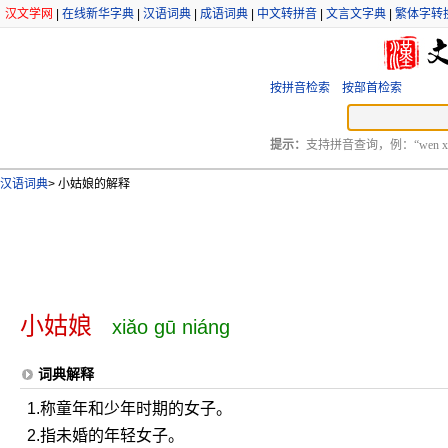
汉文学网
|
在线新华字典
|
汉语词典
|
成语词典
|
中文转拼音
|
文言文字典
|
繁体字转
按拼音检索
按部首检索
提示：
支持拼音查询，例：“wen xu
汉语词典
>
小姑娘的解释
小姑娘
xiǎo gū niáng
词典解释
1.称童年和少年时期的女子。
2.指未婚的年轻女子。