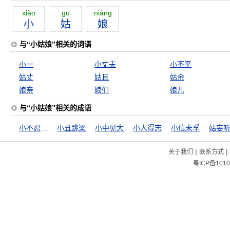
xiăo
gū
niáng
小
姑
娘
与“小姑娘”相关的词语
小一
小丈夫
小不平
姑丈
姑且
姑余
娘亲
娘们
娘儿
与“小姑娘”相关的成语
小不忍则乱大谋
小丑跳梁
小中见大
小人得志
小信未孚
姑妄
|
|
关于我们
联系方式
粤ICP备1010