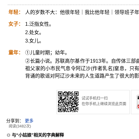
年轻：
人的岁数不大：他很年轻｜我比他年轻｜领导班子
女子：
1.泛指女性。
2.处女。
3.女儿。
童年：
①儿童时期；幼年。
②长篇小说。苏联高尔基作于1913年。自传体三
祖父家的小市民气息令阿辽沙(作者乳名)窒息，只
背诵的歌谣对阿辽沙未来的人生道路产生了很大的
试试手机扫一扫
在你手机上继续浏览此页面
分享到：
更多
阅读(3482次)
与“小姑娘”相关的字典解释