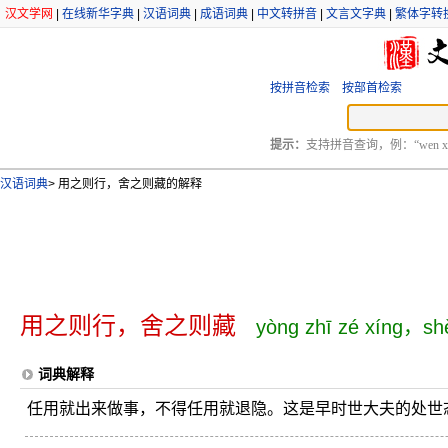
汉文学网
|
在线新华字典
|
汉语词典
|
成语词典
|
中文转拼音
|
文言文字典
|
繁体字转
按拼音检索
按部首检索
提示：
支持拼音查询，例：“wen xu
汉语词典
>
用之则行，舍之则藏的解释
用之则行，舍之则藏
yòng zhī zé xíng，sh
词典解释
任用就出来做事，不得任用就退隐。这是早时世大夫的处世