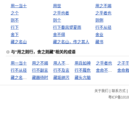
用一当十
用世
用之不竭
之个
之乎也者
之乎者也
则不
则个
则例
行下
行下春风望夏雨
行不从径
舍下
舍不得
舍业
藏之名山
藏之名山，传之其人
藏书
与“用之则行，舍之则藏”相关的成语
用一当十
用之不竭
用人不疑，疑人不用
用兵如神
之乎者也
之子
行不从径
行不副言
行不及言
行不履危
舍命不舍财
舍命
藏之名山，传之其人
藏器待时
藏垢纳污
藏头亢脑
|
|
关于我们
联系方式
粤ICP备1010