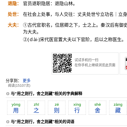
退隐：
官员退职隐居：退隐山林。
处世：
在社会上处事，与人交往：丈夫处世兮立功名｜立
大夫：
①古代官职名，位居卿之下，士之上。秦汉后有御
为大夫。
②(ｄài-)宋代医官置大夫以下官阶，后以之称医生。
试试手机扫一扫
在你手机上继续浏览此页面
分享到：
更多
阅读(15107次)
与“用之则行，舍之则藏”相关的字典解释
yòng
zhī
zé
xíng
shè
zàng
用
之
则
行
舍
藏
与“用之则行，舍之则藏”相关的词语