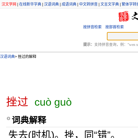
汉文学网
|
在线新华字典
|
汉语词典
|
成语词典
|
中文转拼音
|
文言文字典
|
繁体字转
按拼音检索
按部首检索
提示：
支持拼音查询，例：“wen xu
汉语词典
>
挫过的解释
挫过
cuò guò
词典解释
失去(时机)。挫，同“错”。