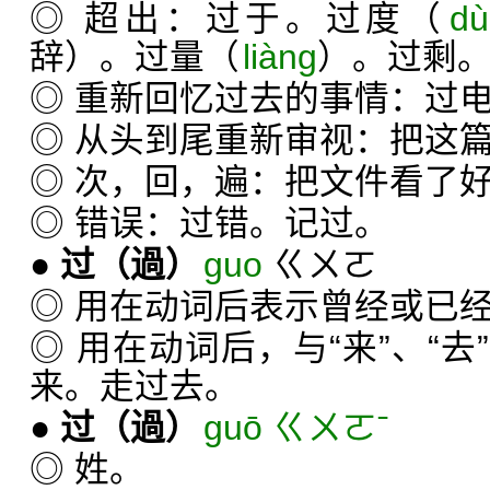
◎ 超出：过于。过度（
dù
辞）。过量（
liànɡ
）。过剩
◎ 重新回忆过去的事情：过
◎ 从头到尾重新审视：把这
◎ 次，回，遍：把文件看了
◎ 错误：过错。记过。
●
过
（過）
guo
ㄍㄨㄛ
◎ 用在动词后表示曾经或已
◎ 用在动词后，与“来”、“
来。走过去。
●
过
（過）
guō ㄍㄨㄛˉ
◎ 姓。