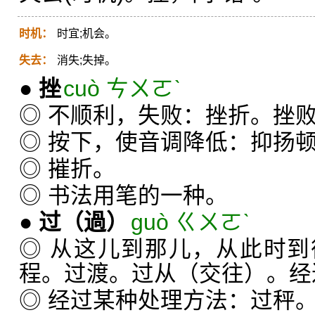
时机：
时宜;机会。
失去：
消失;失掉。
●
挫
cuò ㄘㄨㄛˋ
◎ 不顺利，失败：挫折。挫
◎ 按下，使音调降低：抑扬
◎ 摧折。
◎ 书法用笔的一种。
●
过
（過）
guò ㄍㄨㄛˋ
◎ 从这儿到那儿，从此时
程。过渡。过从（交往）。经
◎ 经过某种处理方法：过秤