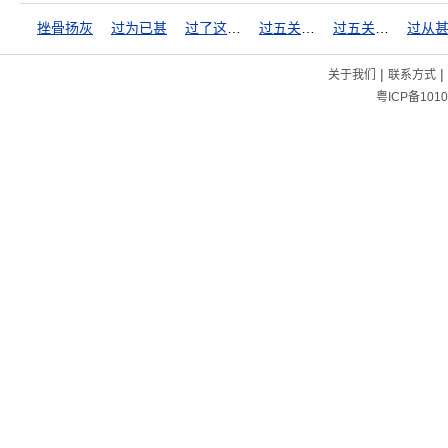
挫骨扬灰
过为已甚
过了这个村，没这个店
过五关斩六将
过五关，斩六将
过从
|
|
关于我们
联系方式
粤ICP备1010