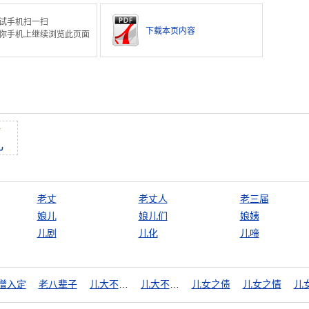
试手机扫一扫
下载本页内容
你手机上继续浏览此页面
r
儿
老丈
老丈人
老三届
娘儿
娘儿们
娘姨
儿剧
儿化
儿啼
僧入定
老八辈子
儿大不由娘
儿大不由爷
儿女之债
儿女之情
儿