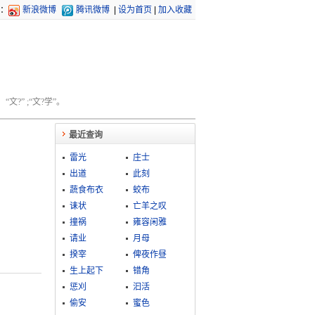
：
新浪微博
腾讯微博
|
设为首页
|
加入收藏
文?” ;“文?学”。
最近查询
雷光
庄士
出道
此刻
蔬食布衣
蛟布
诔状
亡羊之叹
撞祸
雍容闲雅
请业
月母
揆宰
俾夜作昼
生上起下
错角
惩刈
汩活
偷安
蜜色