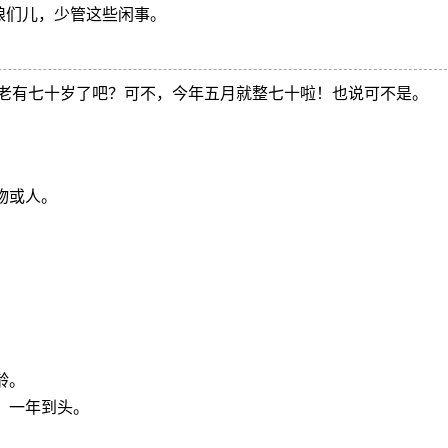
娘们儿，少管这些闲事。
老有七十岁了吧？可不，今年五月就整七十啦！也说可不是。
物或人。
龄。
。一年到头。