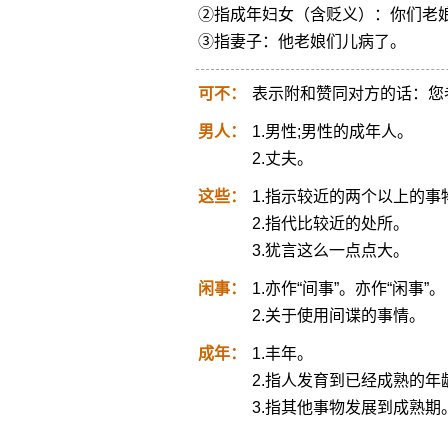
②指成年妇女（含贬义）：你们老
③指妻子：他老娘们儿病了。
可不：
表示附和赞同对方的话：您
男人：
1.男性;男性的成年人。
2.丈夫。
这些：
1.指示较近的两个以上的事
2.指代比较近的处所。
3.犹言这么一点点大。
闲事：
1.亦作“间事”。亦作“闲事”。
2.关于使用间谍的事情。
成年：
1.丰年。
2.指人发育到已经成熟的年
3.指其他事物发展到成熟期