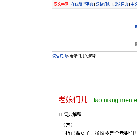
汉文学网
|
在线新华字典
|
汉语词典
|
成语词典
|
中
汉语词典
>
老娘们儿的解释
老娘们儿
lǎo niáng mén é
词典解释
〈方〉
①指已婚女子：虽然我是个老娘们