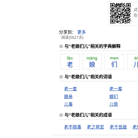
试
在
分享到：
更多
阅读(5627次)
与“老娘们儿”相关的字典解释
lăo
niáng
men
é
老
娘
们
与“老娘们儿”相关的词语
老一套
老一辈
娘亲
娘们
儿事
儿侬
与“老娘们儿”相关的成语
老不晓事
老之将至
老于世故
老