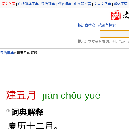
汉文学网
|
在线新华字典
|
汉语词典
|
成语词典
|
中文转拼音
|
文言文字典
|
繁体字转
按拼音检索
按部首检索
提示：
支持拼音查询，例：“wen xu
汉语词典
>
建丑月的解释
建丑月
jiàn chǒu yuè
词典解释
夏历十二月。