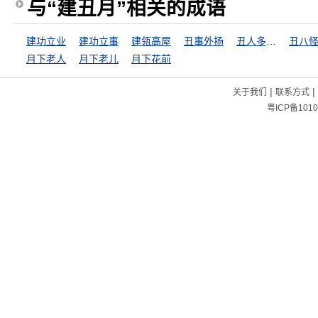
与“建丑月”相关的成语
建功立业
建功立事
建瓴高屋
丑事外扬
丑人多作怪
丑八
月下老人
月下老儿
月下花前
|
|
关于我们
联系方式
粤ICP备1010