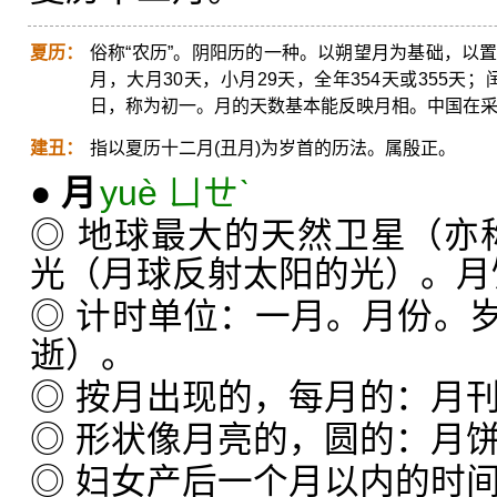
夏历：
俗称“农历”。阴阳历的一种。以朔望月为基础，以
月，大月30天，小月29天，全年354天或355天；
日，称为初一。月的天数基本能反映月相。中国在
建丑：
指以夏历十二月(丑月)为岁首的历法。属殷正。
●
月
yuè ㄩㄝˋ
◎ 地球最大的天然卫星（亦称
光（月球反射太阳的光）。月
◎ 计时单位：一月。月份。
逝）。
◎ 按月出现的，每月的：月
◎ 形状像月亮的，圆的：月
◎ 妇女产后一个月以内的时