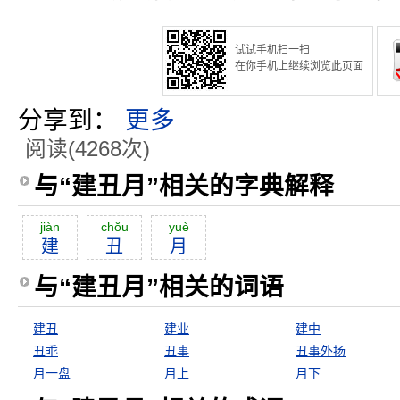
试试手机扫一扫
在你手机上继续浏览此页面
分享到：
更多
阅读(4268次)
与“建丑月”相关的字典解释
jiàn
chŏu
yuè
建
丑
月
与“建丑月”相关的词语
建丑
建业
建中
丑乖
丑事
丑事外扬
月一盘
月上
月下