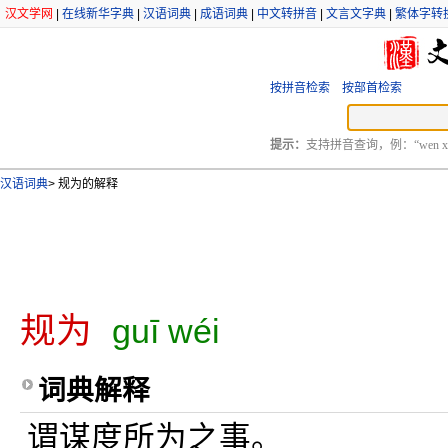
汉文学网
|
在线新华字典
|
汉语词典
|
成语词典
|
中文转拼音
|
文言文字典
|
繁体字转
按拼音检索
按部首检索
提示：
支持拼音查询，例：“wen xu
汉语词典
>
规为的解释
规为
guī wéi
词典解释
谓谋度所为之事。