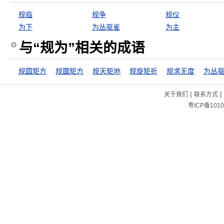
规临
规争
规仪
为下
为丛驱雀
为主
与“规为”相关的成语
规圆矩方
规圜矩方
规天矩地
规旋矩折
规求无度
为丛
|
|
关于我们
联系方式
粤ICP备1010