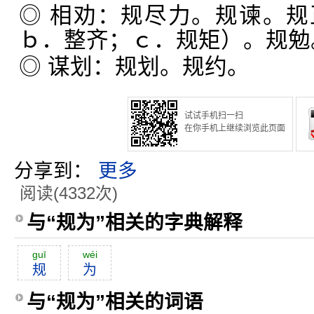
◎ 相劝：规尽力。规谏。
ｂ．整齐；ｃ．规矩）。规勉
◎ 谋划：规划。规约。
试试手机扫一扫
在你手机上继续浏览此页面
分享到：
更多
阅读(4332次)
与“规为”相关的字典解释
guī
wéi
规
为
与“规为”相关的词语