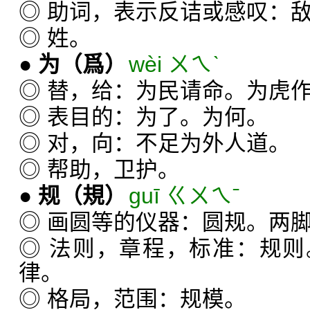
◎ 助词，表示反诘或感叹：
◎ 姓。
●
为
（爲）
wèi ㄨㄟˋ
◎ 替，给：为民请命。为虎
◎ 表目的：为了。为何。
◎ 对，向：不足为外人道。
◎ 帮助，卫护。
●
规
（規）
guī ㄍㄨㄟˉ
◎ 画圆等的仪器：圆规。两
◎ 法则，章程，标准：规
律。
◎ 格局，范围：规模。