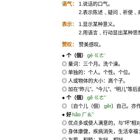
语气：
1.说话的口气。
2.表示陈述﹑疑问﹑祈使
表示：
1.显示某种意义。
2.用语言﹑行动显出某种思
赞叹：
赞美感叹。
●
个
（個）
gè ㄍㄜˋ
◎ 量词：三个月。洗个澡。
◎ 单独的：个人。个性。个位。
◎ 人或物体的大小：高个子。
◎ 加在“昨儿”、“今儿”、“明儿”等
●
个
（個）
gě ㄍㄜˇ
◎ 〔自个儿（個）
gěr
〕自己。亦作
●
好
hǎo ㄏㄠˇ
◎ 优点多或使人满意的，与“坏”
◎ 身体康健，疾病消失，生活幸福
◎ 友爱，和睦：友好。相好。