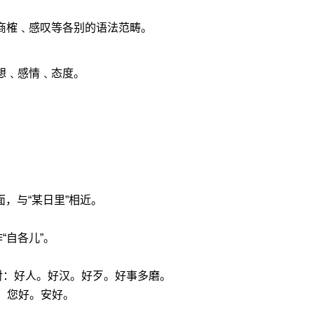
﹑商榷﹑感叹等各别的语法范畴。
想﹑感情﹑态度。
后面，与“某日里”相近。
“自各儿”。
相对：好人。好汉。好歹。好事多磨。
：您好。安好。