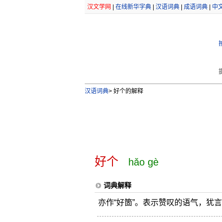
汉文学网
|
在线新华字典
|
汉语词典
|
成语词典
|
中
汉语词典
>
好个的解释
好个
hǎo gè
词典解释
亦作“好箇”。表示赞叹的语气，犹