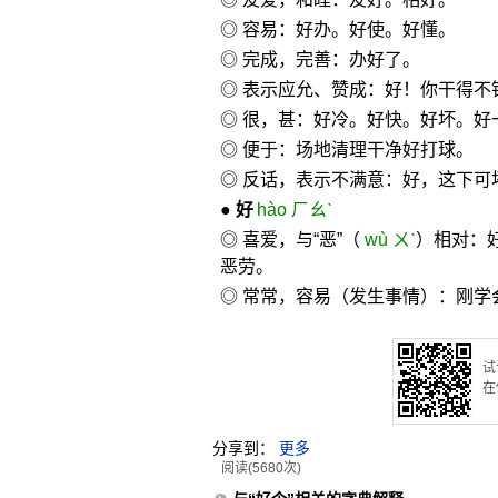
◎ 容易：好办。好使。好懂。
◎ 完成，完善：办好了。
◎ 表示应允、赞成：好！你干得不
◎ 很，甚：好冷。好快。好坏。好
◎ 便于：场地清理干净好打球。
◎ 反话，表示不满意：好，这下可
●
好
hào ㄏㄠˋ
◎ 喜爱，与“恶”（
wù ㄨˋ
）相对：
恶劳。
◎ 常常，容易（发生事情）：刚学
试
在
分享到：
更多
阅读(5680次)