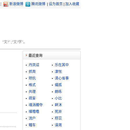
：
新浪微博
腾讯微博
|
设为首页
|
加入收藏
文?” ;“文?学”。
最近查询
丹凤诏
乐在其中
抓周
凄怅
矫抗
清心省事
格式
孀孤
共理
朗练
疏妄
小比
魂消魄夺
衅沐
噗噜噜
死井
流户
桴苡
轓车
澡溉