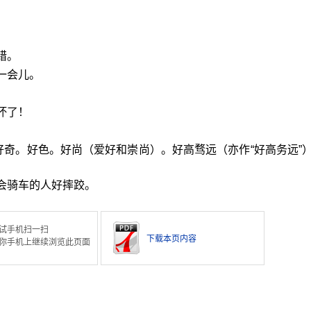
错。
一会儿。
坏了！
好奇。好色。好尚（爱好和崇尚）。好高骛远（亦作“好高务远”
会骑车的人好摔跤。
试手机扫一扫
下载本页内容
你手机上继续浏览此页面