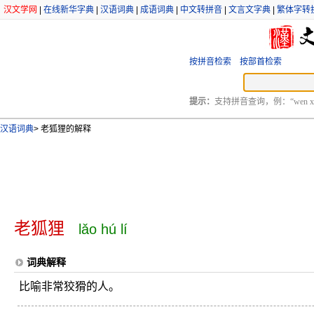
汉文学网
|
在线新华字典
|
汉语词典
|
成语词典
|
中文转拼音
|
文言文字典
|
繁体字转
按拼音检索
按部首检索
提示：
支持拼音查询，例：“wen xu
汉语词典
>
老狐狸的解释
老狐狸
lǎo hú lí
词典解释
比喻非常狡猾的人。