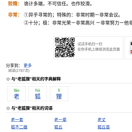
狡猾：
诡计多端，不可信任。也作狡滑。
非常：
①异乎寻常的；特殊的：非常时期ㄧ非常会议。
②十分；极：非常光荣ㄧ非常高兴 ㄧ非常努力ㄧ他
试试手机扫一扫
在你手机上继续浏览此页面
分享到：
更多
阅读(2787次)
与“老狐狸”相关的字典解释
lăo
hú
lí
老
狐
狸
与“老狐狸”相关的词语
老一套
老一辈
老丈
狐不二雄
狐丘
狐丘首