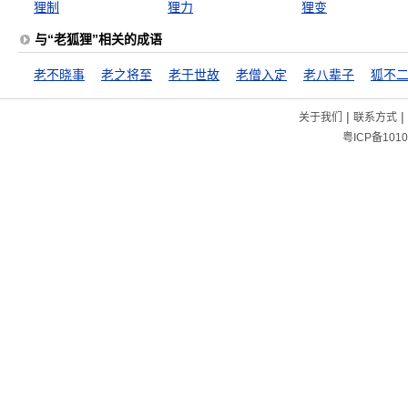
狸制
狸力
狸变
与“老狐狸”相关的成语
老不晓事
老之将至
老于世故
老僧入定
老八辈子
狐不
|
|
关于我们
联系方式
粤ICP备1010