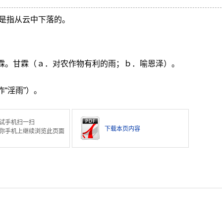
别是指从云中下落的。
霖霖。甘霖（ａ．对农作物有利的雨；ｂ．喻恩泽）。
“淫雨”）。
试手机扫一扫
下载本页内容
你手机上继续浏览此页面