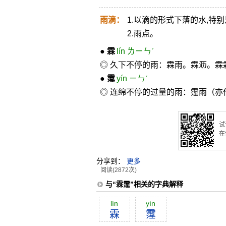
雨滴：
1.以滴的形式下落的水,特
2.雨点。
●
霖
lín ㄌㄧㄣˊ
◎ 久下不停的雨：霖雨。霖沥。
●
霪
yín ㄧㄣˊ
◎ 连绵不停的过量的雨：霪雨（亦作
试
在
分享到：
更多
阅读(2872次)
与“霖霪”相关的字典解释
lín
yín
霖
霪