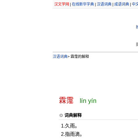
汉文学网
|
在线新华字典
|
汉语词典
|
成语词典
|
中
汉语词典
>
霖霪的解释
霖霪
lín yín
词典解释
1.久雨。
2.指雨滴。