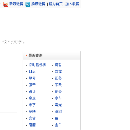
：
新浪微博
腾讯微博
|
设为首页
|
加入收藏
文?” ;“文?学”。
最近查询
临时抱佛脚
诞哲
目近
霖霪
尊卑
正冬
强干
荣改
铁证
荆莽
息退
水车
未字
毒光
鲸呿
鸡树
旁省
臣一
磨磨
金兰