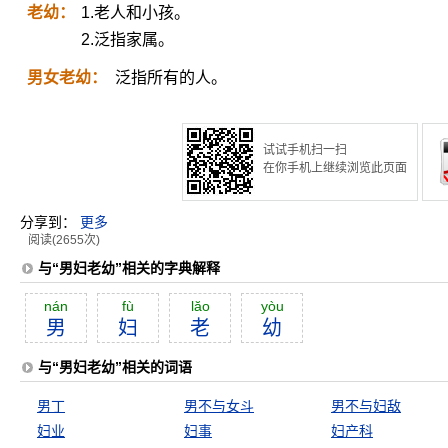
老幼：
1.老人和小孩。
2.泛指家属。
男女老幼：
泛指所有的人。
试试手机扫一扫
在你手机上继续浏览此页面
分享到：
更多
阅读(2655次)
与“男妇老幼”相关的字典解释
nán
fù
lăo
yòu
男
妇
老
幼
与“男妇老幼”相关的词语
男丁
男不与女斗
男不与妇敌
妇业
妇事
妇产科