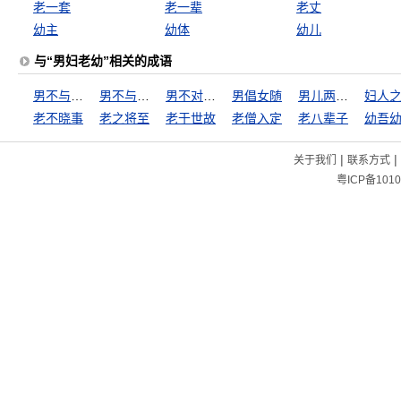
老一套
老一辈
老丈
幼主
幼体
幼儿
与“男妇老幼”相关的成语
男不与女斗
男不与妇敌
男不对女敌
男倡女随
男儿两膝有黄金
妇人
老不晓事
老之将至
老于世故
老僧入定
老八辈子
|
|
关于我们
联系方式
粤ICP备1010