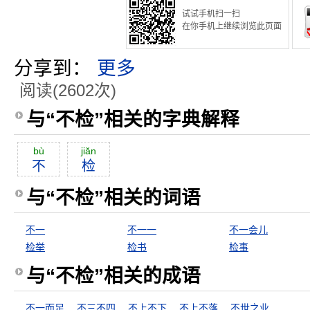
试试手机扫一扫
在你手机上继续浏览此页面
分享到：
更多
阅读(2602次)
与“不检”相关的字典解释
bù
jiăn
不
检
与“不检”相关的词语
不一
不一一
不一会儿
检举
检书
检事
与“不检”相关的成语
不一而足
不三不四
不上不下
不上不落
不世之业