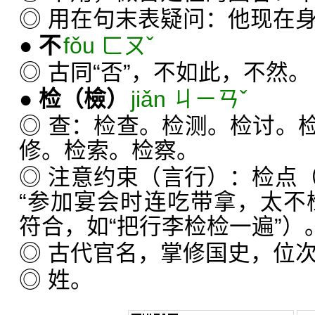
◎ 用在句末表疑问：他现在
●
不
fǒu ㄈㄡˇ
◎ 古同“否”，不如此，不然。
●
检
（檢）
jiǎn ㄐㄧㄢˇ
◎ 查：检查。检测。检讨。
修。检索。检察。
◎ 注意约束（言行）：检点
“参加宴会时连吃带拿，太不
符合，如“把行李检检一遍”）
◎ 古代官名，掌修国史，位
◎ 姓。