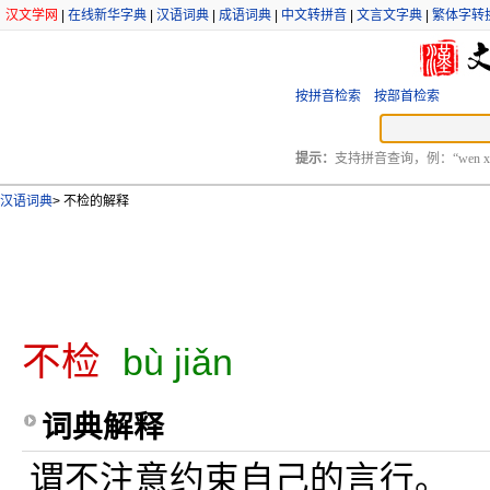
汉文学网
|
在线新华字典
|
汉语词典
|
成语词典
|
中文转拼音
|
文言文字典
|
繁体字转
按拼音检索
按部首检索
提示：
支持拼音查询，例：“wen xu
汉语词典
>
不检的解释
不检
bù jiǎn
词典解释
谓不注意约束自己的言行。