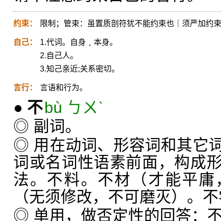
约束：
限制；管束：虽置质剖符犹不能约束也｜须严加约
自己：
1.代词。自身﹐本身。
2.自己人。
3.知己亲近;关系密切。
言行：
言语和行为。
●
不
bù ㄅㄨˋ
◎ 副词。
◎ 用在动词、形容词和其它
词或名词性语素前面，构成
法。不料。不材（才能平庸
（无须修改，不可磨灭）。不
◎ 单用，做否定性的回答：