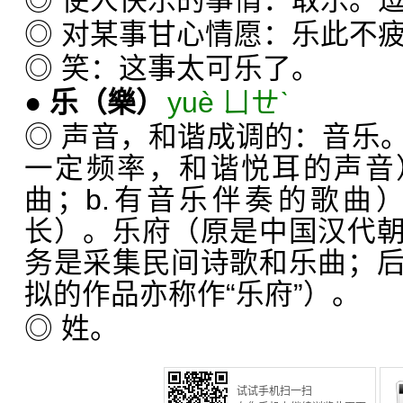
◎ 使人快乐的事情：取乐。
◎ 对某事甘心情愿：乐此不
◎ 笑：这事太可乐了。
●
乐
（樂）
yuè ㄩㄝˋ
◎ 声音，和谐成调的：音乐
一定频率，和谐悦耳的声音
曲；b.有音乐伴奏的歌曲
长）。乐府（原是中国汉代
务是采集民间诗歌和乐曲；
拟的作品亦称作“乐府”）。
◎ 姓。
试试手机扫一扫