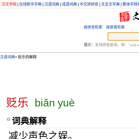
汉文学网
|
在线新华字典
|
汉语词典
|
成语词典
|
中文转拼音
|
文言文字典
|
繁体字转
按拼音检索
按部首检索
提示：
支持拼音查询，例：“wen xu
汉语词典
>
贬乐的解释
贬乐
biǎn yuè
词典解释
减少声色之娱。