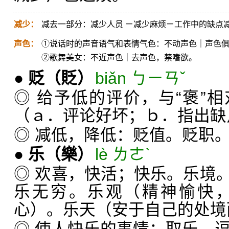
减少：
减去一部分：减少人员 ㄧ减少麻烦ㄧ工作中的缺点
声色：
①说话时的声音语气和表情气色：不动声色｜声色
②歌舞美女：不近声色｜去声色，禁嗜欲。
●
贬
（貶）
biǎn ㄅㄧㄢˇ
◎ 给予低的评价，与“褒”
（ａ．评论好坏；ｂ．指出缺
◎ 减低，降低：贬值。贬职
●
乐
（樂）
lè ㄌㄜˋ
◎ 欢喜，快活；快乐。乐境
乐无穷。乐观（精神愉快
心）。乐天（安于自己的处境