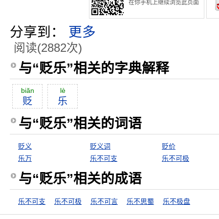
在你手机上继续浏览此页面
分享到：
更多
阅读(2882次)
与“贬乐”相关的字典解释
biăn
lè
贬
乐
与“贬乐”相关的词语
贬义
贬义词
贬价
乐万
乐不可支
乐不可极
与“贬乐”相关的成语
乐不可支
乐不可极
乐不可言
乐不思蜀
乐不极盘