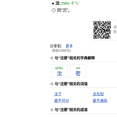
●
沈
chén ㄔㄣˊ
◎ 同“沉”。
试
在
分享到：
更多
阅读(2088次)
与“沈密”相关的字典解释
shĕn
mì
沈
密
与“沈密”相关的词语
沈下
沈东阳
密不可分
密不通风
与“沈密”相关的成语