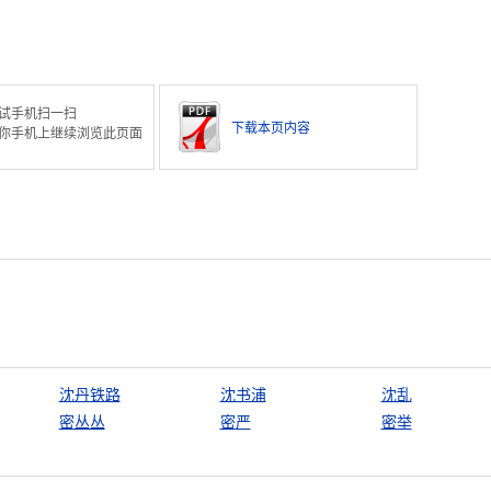
试手机扫一扫
下载本页内容
你手机上继续浏览此页面
沈丹铁路
沈书浦
沈乱
密丛丛
密严
密举