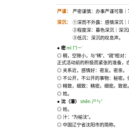
严谨：
严密谨慎：办事严谨可靠｜
深沉：
①深而不外露：感情深沉｜
②程度深：暮色深沉｜深沉
③低沉：深沉的叹息声。
●
密
mì ㄇㄧˋ
◎ 稠，空隙小，与“稀”、“疏”
正式活动前的积极而紧张的准备，亦
◎ 关系近，感情好：密友。密亲。
◎ 不公开，不公开的事物：秘密
◎ 精致，细致：精密。细密。致密
◎ 姓。
●
沈
（瀋）
shěn ㄕㄣˇ
◎ 姓。
◎ 汁：“为榆沈”。
◎ 中国辽宁省沈阳市的简称。