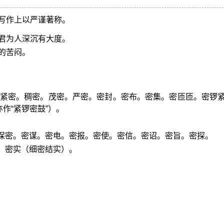
写作上以严谨著称。
君为人深沉有大度。
的苦闷。
相对：紧密。稠密。茂密。严密。密封。密布。密集。密匝匝。密锣
作“紧锣密鼓”）。
。保密。密谋。密电。密报。密使。密信。密诏。密旨。密探。
。密实（细密结实）。