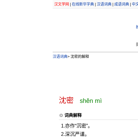
汉文学网
|
在线新华字典
|
汉语词典
|
成语词典
|
中
汉语词典
>
沈密的解释
沈密
shěn mì
词典解释
1.亦作“沉密”。
2.深沉严谨。