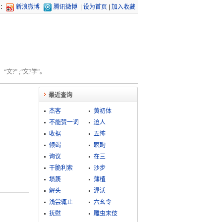
：
新浪微博
腾讯微博
|
设为首页
|
加入收藏
文?” ;“文?学”。
最近查询
杰客
黄初体
不能赞一词
迫人
收据
五怖
倾竭
瞑眴
询议
在三
干脆利索
沙步
埙篪
薄植
解头
渥沃
浅尝辄止
六幺令
抚慰
雕虫末伎