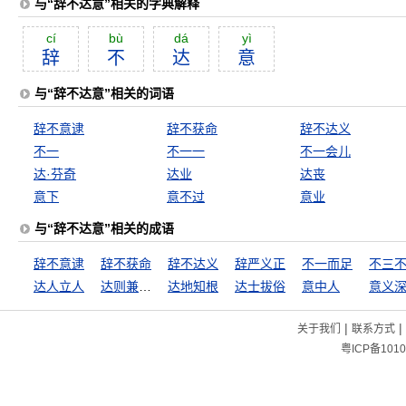
与“辞不达意”相关的字典解释
cí
bù
dá
yì
辞
不
达
意
与“辞不达意”相关的词语
辞不意逮
辞不获命
辞不达义
不一
不一一
不一会儿
达·芬奇
达业
达丧
意下
意不过
意业
与“辞不达意”相关的成语
辞不意逮
辞不获命
辞不达义
辞严义正
不一而足
不三
达人立人
达则兼善天下
达地知根
达士拔俗
意中人
意义
|
|
关于我们
联系方式
粤ICP备1010