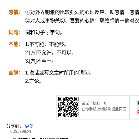
感情：
①对外界刺激的比较强烈的心理反应：动感情ㄧ感
②对人或事物关切、喜爱的心情：联络感情ㄧ他对
词句：
词和句子﹔字句。
不能：
1.不可能：不能够。
2.[方]不允许，不可以。
3.[方]不至于。
言辞：
1.说话或写文章时所用的词句。
2.言论。
试试手机扫一扫
在你手机上继续浏览此页面
分享到：
更多
阅读(5896次)