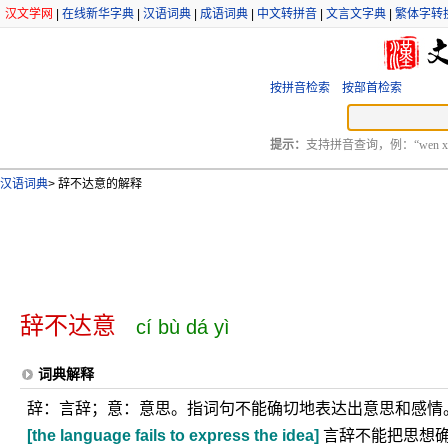
汉文学网
|
在线新华字典
|
汉语词典
|
成语词典
|
中文转拼音
|
文言文字典
|
繁体字转
按拼音检索
按部首检索
提示：
支持拼音查询，例：“wen xu
汉语词典
>
辞不达意的解释
辞不达意
cí bù dá yì
词典解释
辞：言辞；意：意思。指词句不能确切地表达出意思和感情
[the language fails to express the idea]
言辞不能把思想