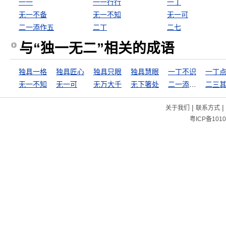
一一
一一行行
一丁
无一不备
无一不知
无一可
二一添作五
二丁
二七
与“独一无二”相关的成语
独具一格
独具匠心
独具只眼
独具慧眼
一丁不识
一丁
无一不知
无一可
无万大千
无下箸处
二一添作五
二三
|
|
关于我们
联系方式
粤ICP备1010