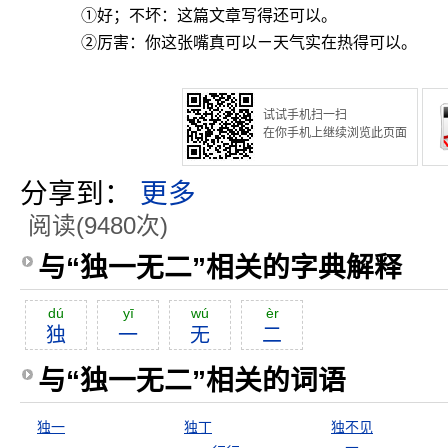
①好；不坏：这篇文章写得还可以。
②厉害：你这张嘴真可以ㄧ天气实在热得可以。
试试手机扫一扫
在你手机上继续浏览此页面
分享到：
更多
阅读(9480次)
与“独一无二”相关的字典解释
dú
yī
wú
èr
独
一
无
二
与“独一无二”相关的词语
独一
独丁
独不见