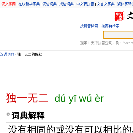
汉文学网
|
在线新华字典
|
汉语词典
|
成语词典
|
中文转拼音
|
文言文字典
|
繁体字转
按拼音检索
按部首检索
提示：
支持拼音查询，例：“wen xu
汉语词典
>
独一无二的解释
独一无二
dú yī wú èr
词典解释
没有相同的或没有可以相比的