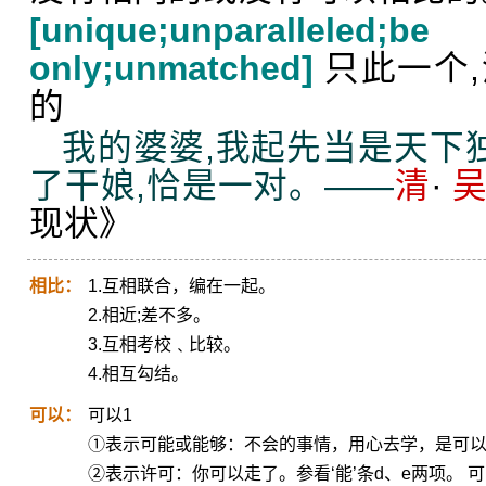
[unique;unparallele
only;unmatched]
只此一个
的
我的婆婆,我起先当是天下独
了干娘,恰是一对。——
清
·
现状》
相比：
1.互相联合，编在一起。
2.相近;差不多。
3.互相考校﹑比较。
4.相互勾结。
可以：
可以1
①表示可能或能够：不会的事情，用心去学，是可
②表示许可：你可以走了。参看‘能’条d、e两项。 可以2 