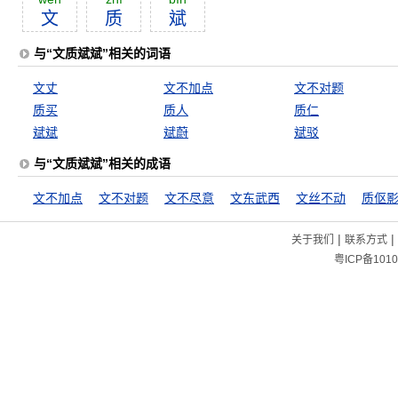
文
质
斌
与“文质斌斌”相关的词语
文丈
文不加点
文不对题
质买
质人
质仁
斌斌
斌蔚
斌驳
与“文质斌斌”相关的成语
文不加点
文不对题
文不尽意
文东武西
文丝不动
质伛
|
|
关于我们
联系方式
粤ICP备1010