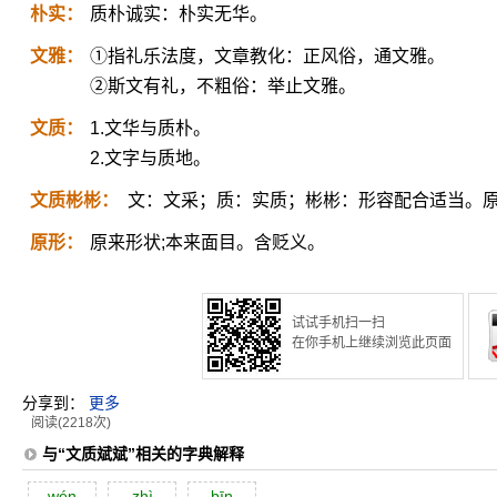
朴实：
质朴诚实：朴实无华。
文雅：
①指礼乐法度，文章教化：正风俗，通文雅。
②斯文有礼，不粗俗：举止文雅。
文质：
1.文华与质朴。
2.文字与质地。
文质彬彬：
文：文采；质：实质；彬彬：形容配合适当。
原形：
原来形状;本来面目。含贬义。
试试手机扫一扫
在你手机上继续浏览此页面
分享到：
更多
阅读(2218次)
与“文质斌斌”相关的字典解释
wén
zhì
bīn