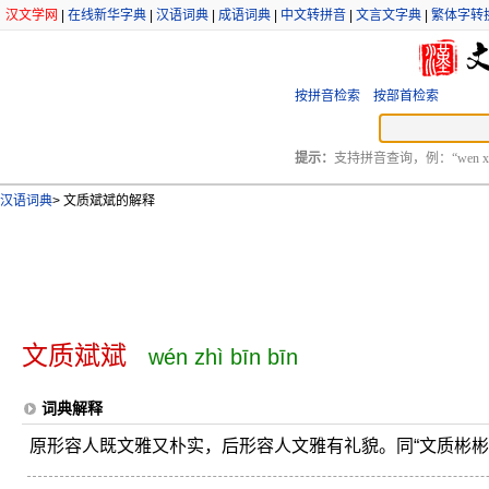
汉文学网
|
在线新华字典
|
汉语词典
|
成语词典
|
中文转拼音
|
文言文字典
|
繁体字转
按拼音检索
按部首检索
提示：
支持拼音查询，例：“wen xu
汉语词典
>
文质斌斌的解释
文质斌斌
wén zhì bīn bīn
词典解释
原形容人既文雅又朴实，后形容人文雅有礼貌。同“文质彬彬