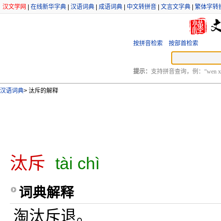
汉文学网
|
在线新华字典
|
汉语词典
|
成语词典
|
中文转拼音
|
文言文字典
|
繁体字转
按拼音检索
按部首检索
提示：
支持拼音查询，例：“wen xu
汉语词典
>
汰斥的解释
汰斥
tài chì
词典解释
淘汰斥退。