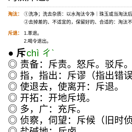
淘汰：
①洗净；洗去杂质：以水淘汰令净｜珠玉或当淘汰
②去掉差的、不适宜的，保留好的、合适的：淘汰
斥退：
1.革退。
2.喝令退出。
●
斥
chì ㄔˋ
◎ 责备：斥责。怒斥。驳斥
◎ 指，指出：斥谬（指出错
◎ 使退去，使离开：斥退。
◎ 开拓：开地斥境。
◎ 多，广：充斥。
◎ 侦察，伺望：斥候（旧时
◎ 盐碱地：斥卤。