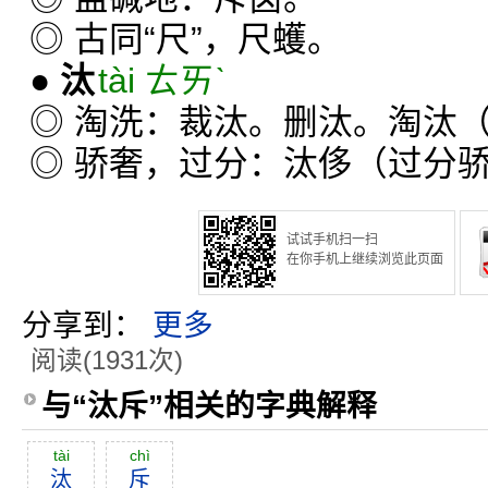
◎ 古同“尺”，尺蠖。
●
汰
tài ㄊㄞˋ
◎ 淘洗：裁汰。删汰。淘汰
◎ 骄奢，过分：汰侈（过分
试试手机扫一扫
在你手机上继续浏览此页面
分享到：
更多
阅读(1931次)
与“汰斥”相关的字典解释
tài
chì
汰
斥