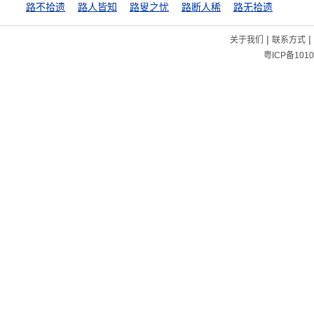
路不拾遗
路人皆知
路叟之忧
路断人稀
路无拾遗
|
|
关于我们
联系方式
粤ICP备1010