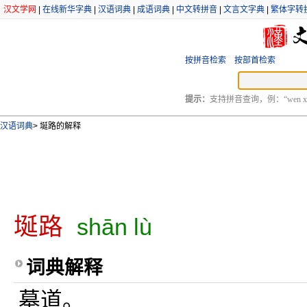
汉文学网
|
在线新华字典
|
汉语词典
|
成语词典
|
中文转拼音
|
文言文字典
|
繁体字转
按拼音检索
按部首检索
提示：
支持拼音查询，例：“wen xu
汉语词典
>
埏路的解释
埏路
shān lù
词典解释
墓道。