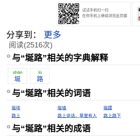
试试手机扫一扫
在你手机上继续浏览此页面
分享到：
更多
阅读(2516次)
与“埏路”相关的字典解释
shān
lù
埏
路
与“埏路”相关的词语
埏垓
埏埴
埏蹂
路上
路上说话，草里有人
路上路下
与“埏路”相关的成语