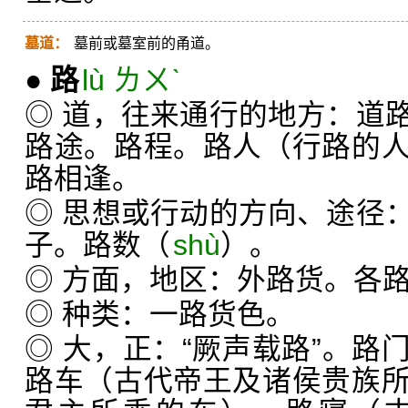
墓道：
墓前或墓室前的甬道。
●
路
lù ㄌㄨˋ
◎ 道，往来通行的地方：道
路途。路程。路人（行路的
路相逢。
◎ 思想或行动的方向、途径
子。路数（
shù
）。
◎ 方面，地区：外路货。各
◎ 种类：一路货色。
◎ 大，正：“厥声载路”。路
路车（古代帝王及诸侯贵族