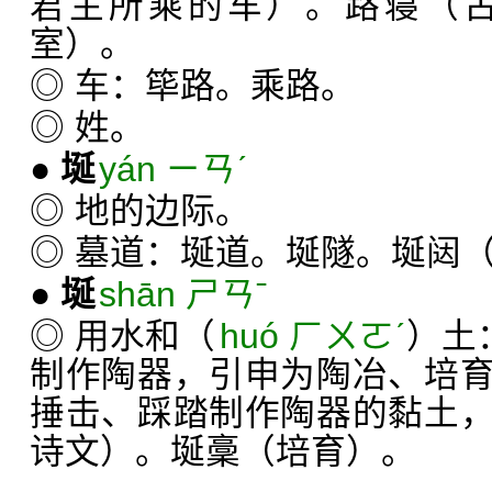
君主所乘的车）。路寝（
室）。
◎ 车：筚路。乘路。
◎ 姓。
●
埏
yán ㄧㄢˊ
◎ 地的边际。
◎ 墓道：埏道。埏隧。埏闼
●
埏
shān ㄕㄢˉ
◎ 用水和（
huó ㄏㄨㄛˊ
）土
制作陶器，引申为陶冶、培
捶击、踩踏制作陶器的黏土
诗文）。埏稾（培育）。