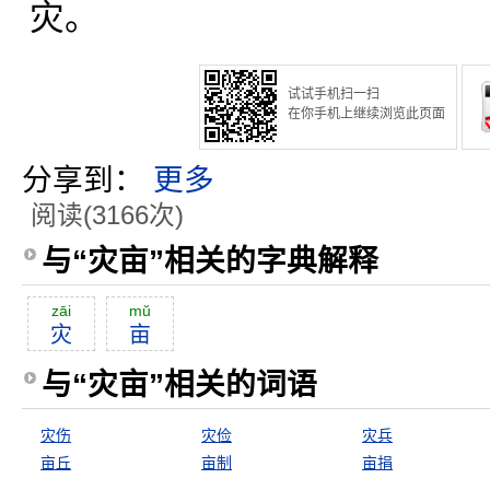
灾。
试试手机扫一扫
在你手机上继续浏览此页面
分享到：
更多
阅读(3166次)
与“灾亩”相关的字典解释
zāi
mŭ
灾
亩
与“灾亩”相关的词语
灾伤
灾俭
灾兵
亩丘
亩制
亩捐