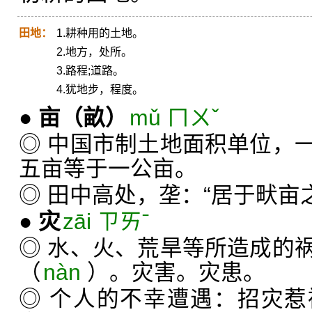
田地：
1.耕种用的土地。
2.地方，处所。
3.路程;道路。
4.犹地步，程度。
●
亩
（畝）
mǔ ㄇㄨˇ
◎ 中国市制土地面积单位，
五亩等于一公亩。
◎ 田中高处，垄：“居于畎亩
●
灾
zāi ㄗㄞˉ
◎ 水、火、荒旱等所造成的
（
nàn
）。灾害。灾患。
◎ 个人的不幸遭遇：招灾