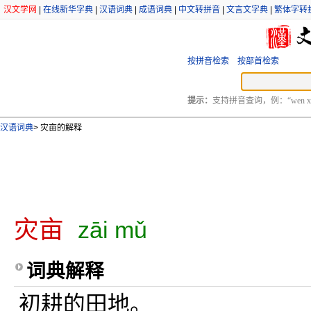
汉文学网
|
在线新华字典
|
汉语词典
|
成语词典
|
中文转拼音
|
文言文字典
|
繁体字转
按拼音检索
按部首检索
提示：
支持拼音查询，例：“wen xu
汉语词典
>
灾亩的解释
灾亩
zāi mǔ
词典解释
初耕的田地。