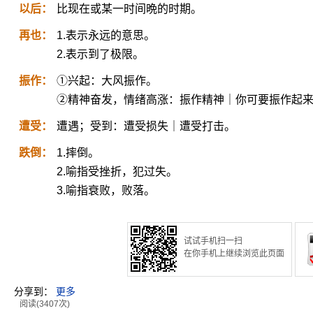
以后：
比现在或某一时间晩的时期。
再也：
1.表示永远的意思。
2.表示到了极限。
振作：
①兴起：大风振作。
②精神奋发，情绪高涨：振作精神｜你可要振作起
遭受：
遭遇；受到：遭受损失｜遭受打击。
跌倒：
1.摔倒。
2.喻指受挫折，犯过失。
3.喻指衰败，败落。
试试手机扫一扫
在你手机上继续浏览此页面
分享到：
更多
阅读(3407次)