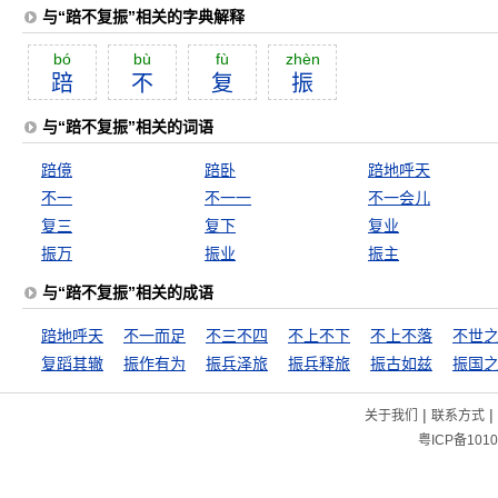
与“踣不复振”相关的字典解释
bó
bù
fù
zhèn
踣
不
复
振
与“踣不复振”相关的词语
踣傹
踣卧
踣地呼天
不一
不一一
不一会儿
复三
复下
复业
振万
振业
振主
与“踣不复振”相关的成语
踣地呼天
不一而足
不三不四
不上不下
不上不落
不世
复蹈其辙
振作有为
振兵泽旅
振兵释旅
振古如兹
振国
|
|
关于我们
联系方式
粤ICP备1010