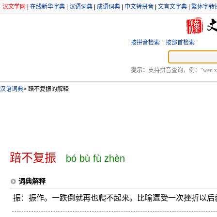
汉文学网
|
在线新华字典
|
汉语词典
|
成语词典
|
中文转拼音
|
文言文字典
|
繁体字转
按拼音检索
按部首检索
提示：
支持拼音查询，例：“wen xu
汉语词典
>
踣不复振的解释
踣不复振
bó bù fù zhèn
词典解释
振：振作。一跌倒就再也爬不起来。比喻遭受一次挫折以后